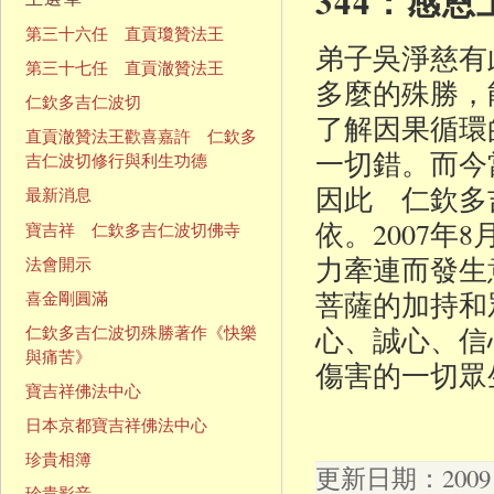
344：感
第三十六任 直貢瓊贊法王
弟子吳淨慈有
第三十七任 直貢澈贊法王
多麼的殊勝，
仁欽多吉仁波切
了解因果循環
直貢澈贊法王歡喜嘉許 仁欽多
一切錯。而今
吉仁波切修行與利生功德
因此 仁欽多吉
最新消息
依。2007
寶吉祥 仁欽多吉仁波切佛寺
力牽連而發生
法會開示
菩薩的加持和
喜金剛圓滿
心、誠心、信
仁欽多吉仁波切殊勝著作《快樂
與痛苦》
傷害的一切眾
寶吉祥佛法中心
日本京都寶吉祥佛法中心
珍貴相簿
更新日期：2009 年
珍貴影音