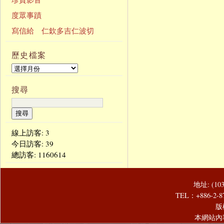
度眾事蹟
寫信給 仁欽多吉仁波切
歷史檔案
搜尋
線上訪客: 3
今日訪客:
39
總訪客:
1160614
地址: (1
TEL：+886-2-8
版
本網站內