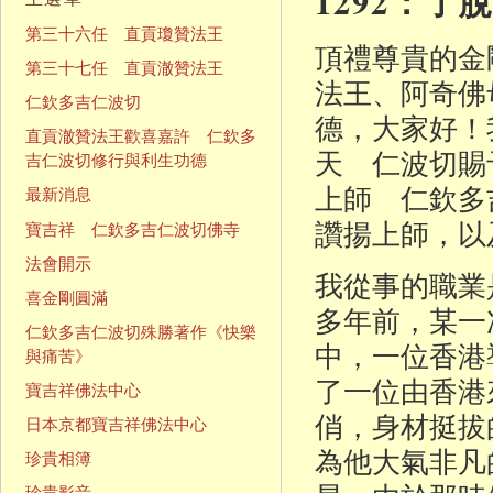
1292：
第三十六任 直貢瓊贊法王
頂禮尊貴的金
第三十七任 直貢澈贊法王
法王、阿奇佛
仁欽多吉仁波切
德，大家好！
直貢澈贊法王歡喜嘉許 仁欽多
天 仁波切賜
吉仁波切修行與利生功德
上師 仁欽多
最新消息
讚揚上師，以
寶吉祥 仁欽多吉仁波切佛寺
法會開示
我從事的職業
喜金剛圓滿
多年前，某一
仁欽多吉仁波切殊勝著作《快樂
中，一位香港
與痛苦》
了一位由香港
寶吉祥佛法中心
俏，身材挺拔
日本京都寶吉祥佛法中心
為他大氣非凡
珍貴相簿
珍貴影音