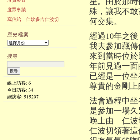
星。由於那時
殊，讓我不敢
度眾事蹟
何交集。
寫信給 仁欽多吉仁波切
經過10年之
歷史檔案
我去參加藏傳
來到當時位於
搜尋
年前見過一面
已經是一位坐
線上訪客: 6
尊貴的金剛上
今日訪客:
34
總訪客:
1165297
法會過程中坐
是參加一場久
晚上由 仁波
仁波切領著這