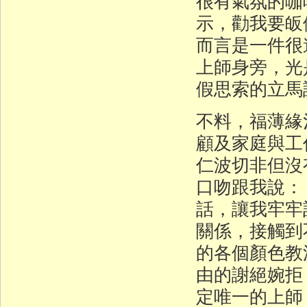
很有氣氛的咖
示，勸我要皈
而言是一件很
上師身旁，光
假思索的立馬
不料，福薄緣
顧及家庭與
仁波切非但沒
口吻跟我說：
話，讓我牢牢
關係，接觸到
的各個顏色教
由的謝絕婉拒
定唯一的上師