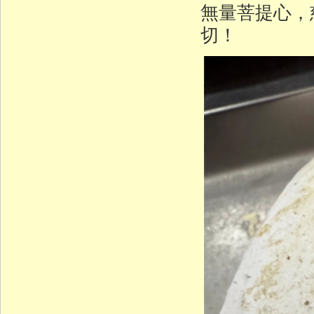
無量菩提心，
切！