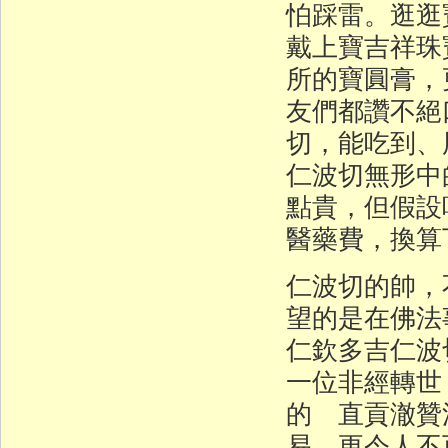
怕踩雷。逛逛
戴上寶吉祥珠
所的寶圓膏，
友們都讚不絕
切，能吃到
仁波切無形中
點貴，但假設
醫藥費，換算
仁波切的帥，
望的是在佛
仁欽多吉仁波
一位非經轉世
的 直貢澈贊
易。更令人不