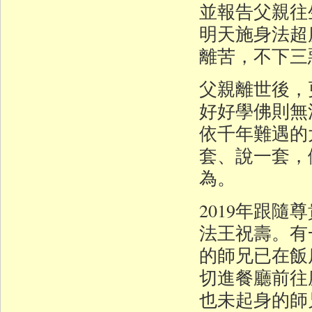
並報告父親往
明天施身法超
離苦，不下三
父親離世後，
好好學佛則無
依千年難遇的
套、說一套，
為。
2019年跟
法王祝壽。有
的師兄已在飯
切進餐廳前往
也未起身的師