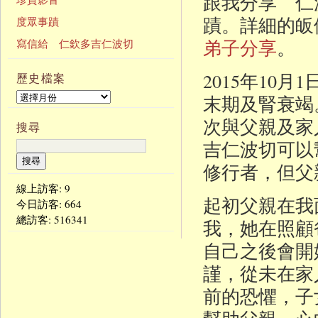
跟我分享 仁
蹟。詳細的皈
度眾事蹟
弟子分享
。
寫信給 仁欽多吉仁波切
2015年10
歷史檔案
末期及腎衰竭
次與父親及家
搜尋
吉仁波切可以
修行者，但父
線上訪客: 9
起初父親在我
今日訪客:
664
總訪客:
1166341
我，她在照顧
自己之後會開
謹，從未在家
前的恐懼，子