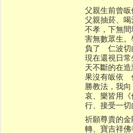
父親生前曾皈
父親抽菸、喝
不孝，下無間
害無數眾生。
負了 仁波切
現在還視日常
天不斷的在造
果沒有皈依 
勝教法，我向
哀、樂皆用《
行、接受一切
祈願尊貴的金
轉、寶吉祥佛