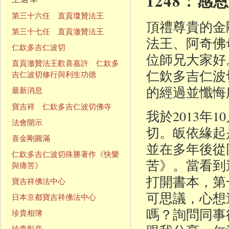
1248：
第三十六任 直貢瓊贊法王
頂禮尊貴的金
第三十七任 直貢澈贊法王
法王、阿奇佛
仁欽多吉仁波切
位師兄大家
直貢澈贊法王歡喜嘉許 仁欽多
仁欽多吉仁波
吉仁波切修行與利生功德
的經過並懺悔
最新消息
寶吉祥 仁欽多吉仁波切佛寺
我於2013年
法會開示
切。皈依緣起
喜金剛圓滿
並在多年後從
仁欽多吉仁波切殊勝著作《快樂
苦》。當看到
與痛苦》
打開書本，第
寶吉祥佛法中心
可思議，心想
日本京都寶吉祥佛法中心
嗎？詢問同事
珍貴相簿
珍貴影音