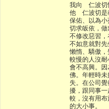
我向 仁波切
他 仁波切是
保佑、以為小
切求皈依，做
不修改惡習，
不如意就對先
懶惰、驕傲，
較慢的人沒耐
會不高興。因
佛。年輕時未
失。在公司覺
擾，跟同事一
較，沒有用布
的大小事。