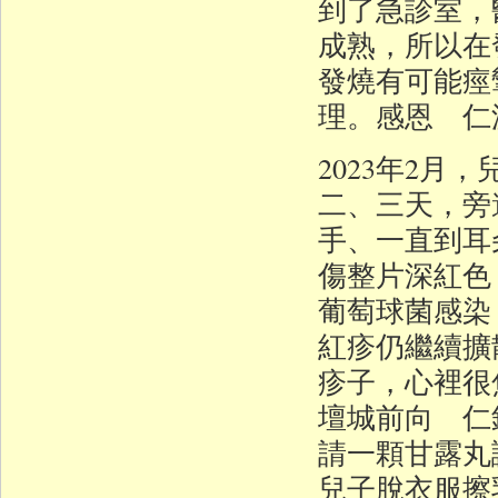
到了急診室，
成熟，所以在
發燒有可能痙
理。感恩 仁
2023年2
二、三天，旁
手、一直到耳
傷整片深紅色
葡萄球菌感染
紅疹仍繼續擴
疹子，心裡很
壇城前向 仁
請一顆甘露丸
兒子脫衣服擦