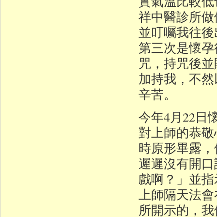
實氣溫比較低
祥中醫診所做
並叮囑我往後
第三次是懷孕
咒，持咒後並
加持我，不然
辛苦。
今年4月22
對上師的恭敬
時原形畢露，
遲遲沒有開口
戲啊？」並指
上師隔天法會
所開示的，我