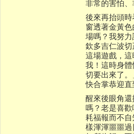
非常的害怕、
後來再抬頭時
窗透著金黃色
場嗎？我努力
欽多吉仁波切
這場遊戲，這
我！這時身體
切要出來了。
快合掌恭迎直
醒來後眼角還
嗎？老是喜歡
耗福報而不自
樣渾渾噩噩過