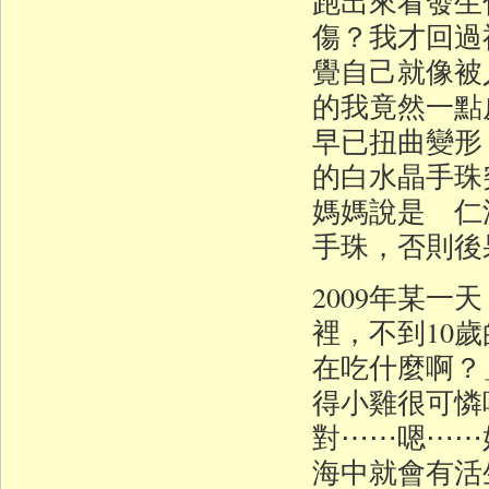
跑出來看發生
傷？我才回過
覺自己就像被
的我竟然一點
早已扭曲變形
的白水晶手珠
媽媽說是 仁
手珠，否則後
2009年某
裡，不到10
在吃什麼啊？
得小雞很可憐
對⋯⋯嗯⋯⋯
海中就會有活