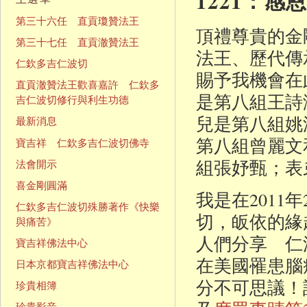
1221：
第三十六任 直貢瓊贊法王
頂禮尊貴的金
第三十七任 直貢澈贊法王
法王、歷代傳
仁欽多吉仁波切
賜予我機會在
直貢澈贊法王歡喜嘉許 仁欽多
是第八組王詩
吉仁波切修行與利生功德
兒是第八組姚
最新消息
第八組曾麗文
寶吉祥 仁欽多吉仁波切佛寺
組張妤甄；表
法會開示
喜金剛圓滿
我是在2011
仁欽多吉仁波切殊勝著作《快樂
切，皈依的緣
與痛苦》
人們分享 仁
寶吉祥佛法中心
在美國罹患腦
日本京都寶吉祥佛法中心
分不可思議！
珍貴相簿
珍貴影音