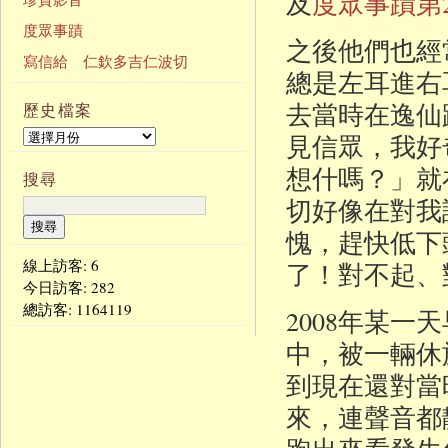
及
度眾事蹟第2
度眾事蹟
之後他們也經
寫信給 仁欽多吉仁波切
總是左耳進右
去當時在逸仙
歷史檔案
見信眾，我好
想什嗎？」就
搜尋
切好像在對我
愧，趕快低下
線上訪客: 6
了！對不起、
今日訪客:
282
總訪客:
1164119
2008年某
中，被一輛休
到現在還對當
來，連聲音都