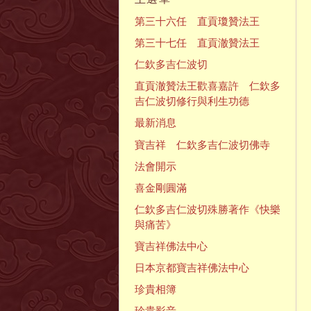
第三十六任 直貢瓊贊法王
第三十七任 直貢澈贊法王
仁欽多吉仁波切
直貢澈贊法王歡喜嘉許 仁欽多
吉仁波切修行與利生功德
最新消息
寶吉祥 仁欽多吉仁波切佛寺
法會開示
喜金剛圓滿
仁欽多吉仁波切殊勝著作《快樂
與痛苦》
寶吉祥佛法中心
日本京都寶吉祥佛法中心
珍貴相簿
珍貴影音