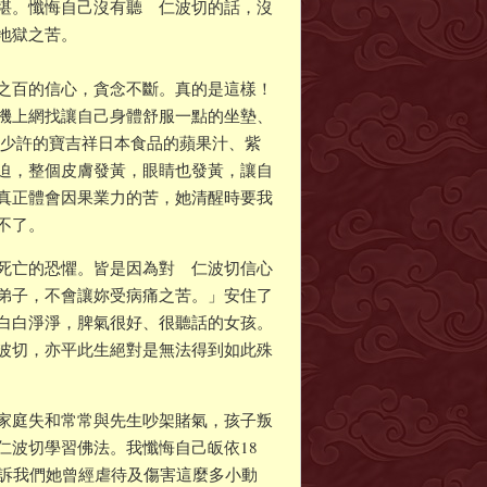
堪。懺悔自己沒有聽 仁波切的話，沒
地獄之苦。
之百的信心，貪念不斷。真的是這樣！
機上網找讓自己身體舒服一點的坐墊、
下少許的寶吉祥日本食品的蘋果汁、紫
迫，整個皮膚發黃，眼睛也發黃，讓自
真正體會因果業力的苦，她清醒時要我
不了。
死亡的恐懼。皆是因為對 仁波切信心
弟子，不會讓妳受病痛之苦。」安住了
白白淨淨，脾氣很好、很聽話的女孩。
波切，亦平此生絕對是無法得到如此殊
家庭失和常常與先生吵架賭氣，孩子叛
仁波切學習佛法。我懺悔自己皈依18
告訴我們她曾經虐待及傷害這麼多小動