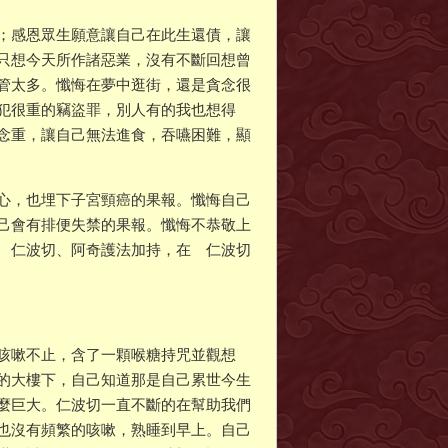
；感恩眾生願意讓自己在此生還債，讓
只想今天所作諸惡業，沒有不斷回想曾
管太多。懺悔在夢中逛街，還是貪念很
犯很重的竊盜罪，別人有的我也想得
念重，讓自己無法進食，吞嚥困難，顯
心，也埋下子宮頸癌的果報。懺悔自己
己會有排便失禁的果報。懺悔不恭敬上
 仁波切、阿奇護法加持，在 仁波切
然咳嗽不止，含了一顆喉糖持咒並觀想
的大樓下，自己知道那是自己累世今生
麼巨大。仁波切一直不斷的在幫助我們
也沒有頻繁的咳嗽，熟睡到早上。自己