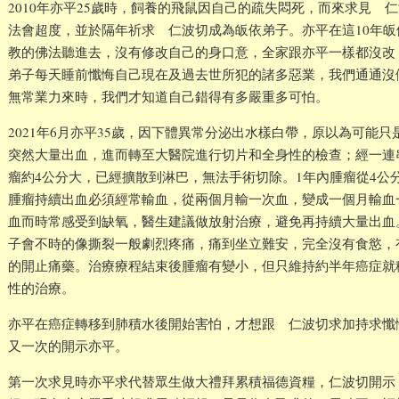
2010年亦平25歲時，飼養的飛鼠因自己的疏失悶死，而來求見 
法會超度，並於隔年祈求 仁波切成為皈依弟子。亦平在這10年
教的佛法聽進去，沒有修改自己的身口意，全家跟亦平一樣都沒改
弟子每天睡前懺悔自己現在及過去世所犯的諸多惡業，我們通通沒
無常業力來時，我們才知道自己錯得有多嚴重多可怕。
2021年6月亦平35歲，因下體異常分泌出水樣白帶，原以為可能
突然大量出血，進而轉至大醫院進行切片和全身性的檢查；經一連
瘤約4公分大，已經擴散到淋巴，無法手術切除。1年內腫瘤從4公
腫瘤持續出血必須經常輸血，從兩個月輸一次血，變成一個月輸血
血而時常感受到缺氧，醫生建議做放射治療，避免再持續大量出血
子會不時的像撕裂一般劇烈疼痛，痛到坐立難安，完全沒有食慾，
的開止痛藥。治療療程結束後腫瘤有變小，但只維持約半年癌症就
性的治療。
亦平在癌症轉移到肺積水後開始害怕，才想跟 仁波切求加持求懺
又一次的開示亦平。
第一次求見時亦平求代替眾生做大禮拜累積福德資糧，仁波切開示