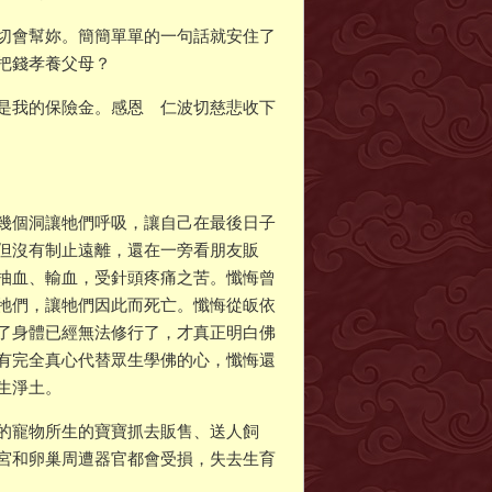
切會幫妳。簡簡單單的一句話就安住了
把錢孝養父母？
是我的保險金。感恩 仁波切慈悲收下
幾個洞讓牠們呼吸，讓自己在最後日子
但沒有制止遠離，還在一旁看朋友販
抽血、輸血，受針頭疼痛之苦。懺悔曾
牠們，讓牠們因此而死亡。懺悔從皈依
了身體已經無法修行了，才真正明白佛
有完全真心代替眾生學佛的心，懺悔還
生淨土。
的寵物所生的寶寶抓去販售、送人飼
宮和卵巢周遭器官都會受損，失去生育