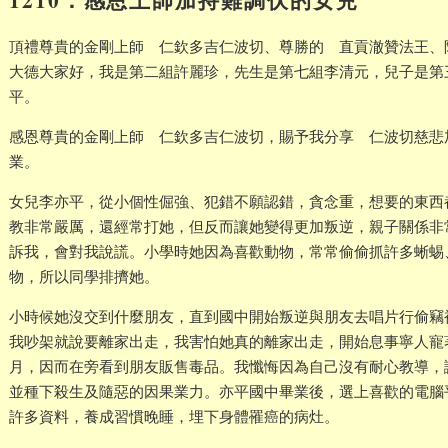
頂禮尊貴的金剛上師 仁欽多吉仁波切、尊勝的 直貢澈贊法王、
大德大家好，我是第二組許麗珍，先生是第七組李清元，兒子是第
平。
感恩尊貴的金剛上師 仁欽多吉仁波切，賜予我分享 仁波切慈悲
業。
女兒李亦平，從小個性倔強、犯錯不願認錯，貪念重，想要的東西
教非常嚴厲，還經常打她，但反而讓她變得更加叛逆，親子關係非
訴我，會對我說謊。小學時她因為喜歡動物，常常偷偷抓許多蜥蜴
物，所以同學排擠她。
小時候她沒交到什麼朋友，直到國中開始叛逆與朋友去唱片行偷竊
我吵架就說要離家出走，我害怕她真的離家出走，開始息事寧人寵
月，因而在旁看到朋友販售毒品。我懺悔因為自己沒有耐心教導，
並種下殺生及隨惡的因果業力。亦平國中畢業後，選上喜歡的電腦
許多資料，養成習慣晚睡，埋下身體罹癌的病灶。