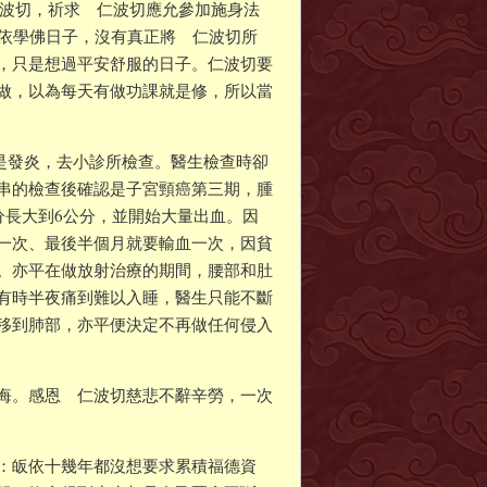
仁波切，祈求 仁波切應允參加施身法
皈依學佛日子，沒有真正將 仁波切所
，只是想過平安舒服的日子。仁波切要
做，以為每天有做功課就是修，所以當
只是發炎，去小診所檢查。醫生檢查時卻
串的檢查後確認是子宮頸癌第三期，腫
分長大到6公分，並開始大量出血。因
一次、最後半個月就要輸血一次，因貧
。亦平在做放射治療的期間，腰部和肚
有時半夜痛到難以入睡，醫生只能不斷
移到肺部，亦平便決定不再做任何侵入
悔。感恩 仁波切慈悲不辭辛勞，一次
：皈依十幾年都沒想要求累積福德資