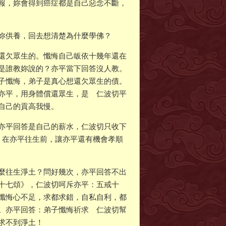
報，妳會得到癌症都是自己惡念不斷，
妳供養，回去想清楚為什麼學佛？
還欠眾生的。懺悔自己皈依十幾年還在
是誰教妳說的？亦平當下回答沒人教。
子懺悔，弟子是真心想還欠眾生的債。
亦平，用身體償還眾生，是 仁波切平
自己的貢高我慢。
亦平回答是自己的薪水，仁波切只收下
！在亦平往生前，讓亦平還有機會孝順
麼往生淨土？問好幾次，亦平回答不出
十七頌》，仁波切呵斥亦平：五戒十
懺悔心不足，求都求錯，自私自利，都
。亦平回答：弟子懺悔祈求 仁波切幫
求不到淨土！