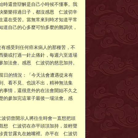
始時還曾辯解是自己小時候不懂事。我
快樂樂得過日子，都沒感恩 仁波切辛
生還在受苦。當無常來到時才知道平常
知道自己的心多麼可怕多麼的難調伏，
沒有感受到任何癌末病人的那種苦，不
西藥或打過一針止痛針，每週六至道場
參加法會。感恩 仁波切的慈悲加持。
下當日的情況：「今天法會遭遇從未有
到、看不見、也說不出，精神無法集
的事情，還很意外的在法會開始不久之
楚的參加完這輩子最後一場法會。感
仁波切曾開示人將往生時會一直想把頭
觀想 仁波切在亦平頭頂加持，並輕聲
珍貴甘露丸在她嘴裡。亦平在 仁波切