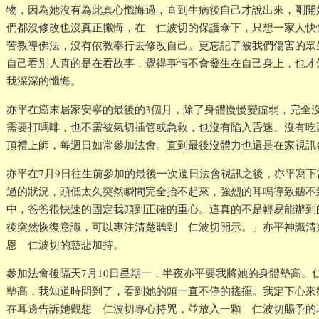
物，因為她沒有為此真心懺悔過，直到生病後自己才說出來，剛開
們都沒修改也沒真正懺悔，在 仁波切的保護傘下，只想一家人快
苦教導佛法，沒有依教奉行去修改自己。更忘記了被我們傷害的眾
自己看別人真的是在看故事，覺得事情不會發生在自己身上，也才
我深深的懺悔。
亦平在癌末居家安寧的最後的3個月，除了身體慢慢變虛弱，完全
需要打嗎啡，也不需被氣切插管或急救，也沒有陷入昏迷。沒有吃
頂禮上師，每週日如常參加法會。直到最後沒體力也還是在家視訊
亦平在7月9日往生前參加的最後一次週日法會視訊之後，亦平寫
過的狀況，頭低太久突然瞬間完全抬不起來，強烈的耳鳴導致聽不
中，爸爸很快速的固定我頭到正確的重心。這真的不是輕易能辦到
後突然恢復意識，可以專注清楚聽到 仁波切開示。」亦平神識清
恩 仁波切的慈悲加持。
參加法會後隔天7月10日星期一，半夜亦平要我將她的身體墊高。
墊高，我知道時間到了，看到她的頭一直不停的搖擺。我定下心來
在耳邊告訴她觀想 仁波切專心持咒，並放入一顆 仁波切賜予的