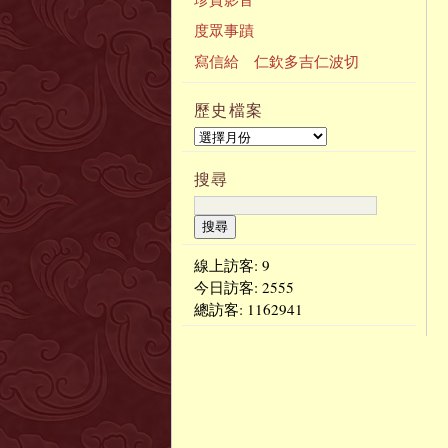
度眾事蹟
寫信給 仁欽多吉仁波切
歷史檔案
搜尋
線上訪客: 9
今日訪客:
2555
總訪客:
1162941