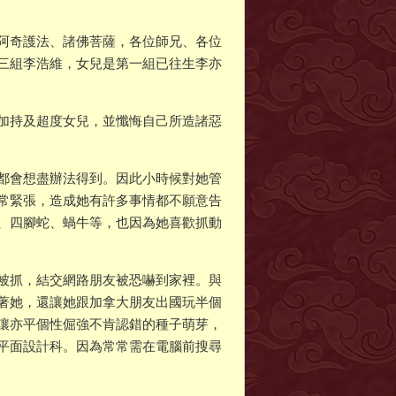
阿奇護法、諸佛菩薩，各位師兄、各位
三組李浩維，女兒是第一組已往生李亦
加持及超度女兒，並懺悔自己所造諸惡
都會想盡辦法得到。因此小時候對她管
常緊張，造成她有許多事情都不願意告
、四腳蛇、蝸牛等，也因為她喜歡抓動
被抓，結交網路朋友被恐嚇到家裡。與
著她，還讓她跟加拿大朋友出國玩半個
讓亦平個性倔強不肯認錯的種子萌芽，
平面設計科。因為常常需在電腦前搜尋