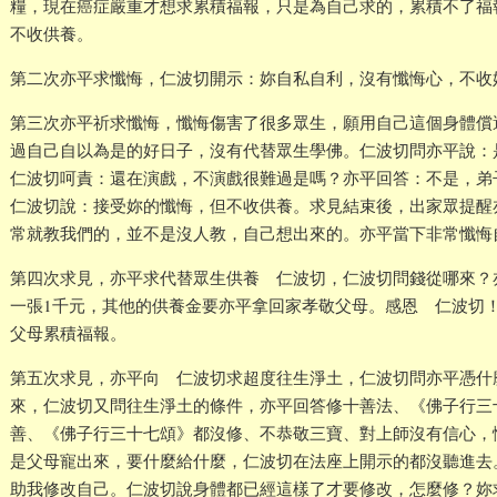
糧，現在癌症嚴重才想求累積福報，只是為自己求的，累積不了福
不收供養。
第二次亦平求懺悔，仁波切開示：妳自私自利，沒有懺悔心，不收
第三次亦平祈求懺悔，懺悔傷害了很多眾生，願用自己這個身體償
過自己自以為是的好日子，沒有代替眾生學佛。仁波切問亦平說：
仁波切呵責：還在演戲，不演戲很難過是嗎？亦平回答：不是，弟
仁波切說：接受妳的懺悔，但不收供養。求見結束後，出家眾提醒
常就教我們的，並不是沒人教，自己想出來的。亦平當下非常懺悔
第四次求見，亦平求代替眾生供養 仁波切，仁波切問錢從哪來？
一張1千元，其他的供養金要亦平拿回家孝敬父母。感恩 仁波切
父母累積福報。
第五次求見，亦平向 仁波切求超度往生淨土，仁波切問亦平憑什
來，仁波切又問往生淨土的條件，亦平回答修十善法、《佛子行三
善、《佛子行三十七頌》都沒修、不恭敬三寶、對上師沒有信心，
是父母寵出來，要什麼給什麼，仁波切在法座上開示的都沒聽進去
助我修改自己。仁波切說身體都已經這樣了才要修改，怎麼修？妳