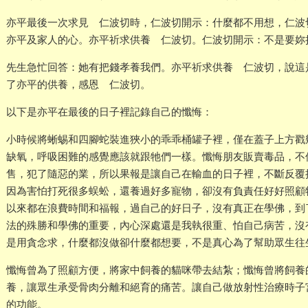
亦平最後一次求見 仁波切時，仁波切開示：什麼都不用想，仁波
亦平及家人的心。亦平祈求供養 仁波切。仁波切開示：不是要妳
先生急忙回答：她有把錢孝養我們。亦平祈求供養 仁波切，說這
了亦平的供養，感恩 仁波切。
以下是亦平在最後的日子裡記錄自己的懺悔：
小時候將蜥蜴和四腳蛇裝進狹小的乖乖桶罐子裡，僅在蓋子上方戳
缺氧，呼吸困難的感覺應該就跟牠們一樣。懺悔朋友販賣毒品，不
售，犯了隨惡的業，所以果報是讓自己在輸血的日子裡，不斷反覆
因為害怕打死很多蜈蚣，還養過好多寵物，卻沒有負責任好好照顧
以來都在浪費時間和福報，過自己的好日子，沒有真正在學佛，到
法的殊勝和學佛的重要，內心深處還是我執很重、怕自己病苦，沒
是用貪念求，什麼都沒做卻什麼都想要，不是真心為了幫助眾生往
懺悔曾為了照顧方便，將家中飼養的貓咪帶去結紮；懺悔曾將飼養
養，讓眾生承受骨肉分離和絕育的痛苦。讓自己做放射性治療時子
的功能。