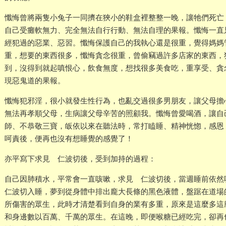
懺悔曾將兩隻小兔子一同擠在狹小的鞋盒裡整整一晚，讓牠們死亡
自己受癱軟無力、完全無法自行行動、無法自理的果報。懺悔一直
經犯過的惡業、惡習。懺悔保護自己的我執心還是很重，覺得媽媽
重，想要的東西很多，懺悔貪念很重，曾偷竊過許多店家的東西，
到，沒得到就起嗔恨心，飲食無度，想找很多美食吃，重享受、貪
現惡鬼道的果報。
懺悔犯邪淫，很小就發生性行為，也亂交過很多男朋友，讓父母擔
無法再孝順父母，生病讓父母辛苦的照顧我。懺悔曾愛喝酒，讓自
師、不恭敬三寶，皈依以來在聽法時，常打瞌睡、精神恍惚，感恩
呵責後，便再也沒有想睡覺的感覺了！
亦平寫下求見 仁波切後，受到加持的過程：
自己因肺積水，平常會一直咳嗽，求見 仁波切後，當週睡前依
仁波切入睡，夢到從身體中排出龐大長條的黑色液體，盤踞在道場
所傷害的眾生，此時才清楚看到自身的業有多重，原來是這麼多這
和身邊數以百萬、千萬的眾生。在這晚，即便喉糖已經吃完，卻再