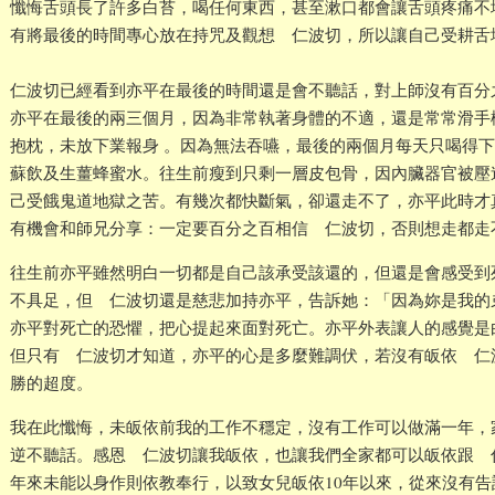
懺悔舌頭長了許多白苔，喝任何東西，甚至漱口都會讓舌頭疼痛不
有將最後的時間專心放在持咒及觀想 仁波切，所以讓自己受耕舌
仁波切已經看到亦平在最後的時間還是會不聽話，對上師沒有百分
亦平在最後的兩三個月，因為非常執著身體的不適，還是常常滑手
抱枕，未放下業報身 。因為無法吞嚥，最後的兩個月每天只喝得
蘇飲及生薑蜂蜜水。往生前瘦到只剩一層皮包骨，因內臟器官被壓
己受餓鬼道地獄之苦。有幾次都快斷氣，卻還走不了，亦平此時才
有機會和師兄分享：一定要百分之百相信 仁波切，否則想走都走
往生前亦平雖然明白一切都是自己該承受該還的，但還是會感受到
不具足，但 仁波切還是慈悲加持亦平，告訴她：「因為妳是我的
亦平對死亡的恐懼，把心提起來面對死亡。亦平外表讓人的感覺是
但只有 仁波切才知道，亦平的心是多麼難調伏，若沒有皈依 仁
勝的超度。
我在此懺悔，未皈依前我的工作不穩定，沒有工作可以做滿一年，
逆不聽話。感恩 仁波切讓我皈依，也讓我們全家都可以皈依跟 
年來未能以身作則依教奉行，以致女兒皈依10年以來，從來沒有