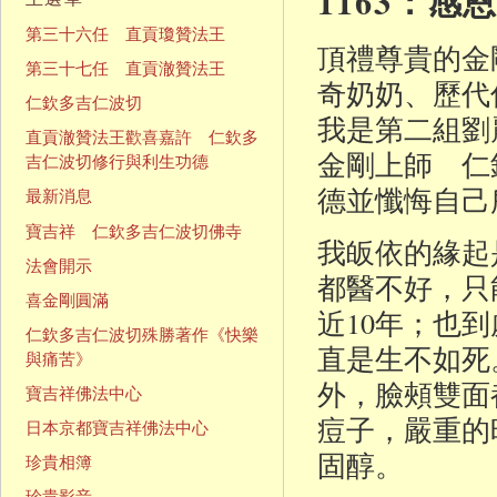
1163：
第三十六任 直貢瓊贊法王
頂禮尊貴的金
第三十七任 直貢澈贊法王
奇奶奶、歷代
仁欽多吉仁波切
我是第二組劉麗
直貢澈贊法王歡喜嘉許 仁欽多
金剛上師 仁
吉仁波切修行與利生功德
德並懺悔自己
最新消息
寶吉祥 仁欽多吉仁波切佛寺
我皈依的緣起
法會開示
都醫不好，只
喜金剛圓滿
近10年；也
仁欽多吉仁波切殊勝著作《快樂
直是生不如死
與痛苦》
外，臉頰雙面
寶吉祥佛法中心
痘子，嚴重的
日本京都寶吉祥佛法中心
固醇。
珍貴相簿
珍貴影音