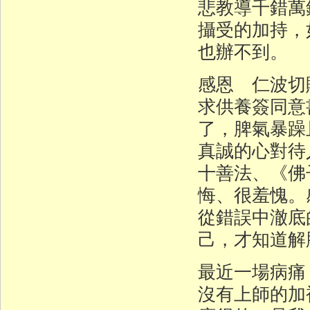
悲教導千錯萬
攝受的加持，
也辦不到。
感恩 仁波切
求供養簽同意
了，脾氣暴躁
真誠的心對待
十善法、《佛
悔、很羞愧。
從錯誤中澈底
己，才知道解
最近一場病痛
沒有上師的加