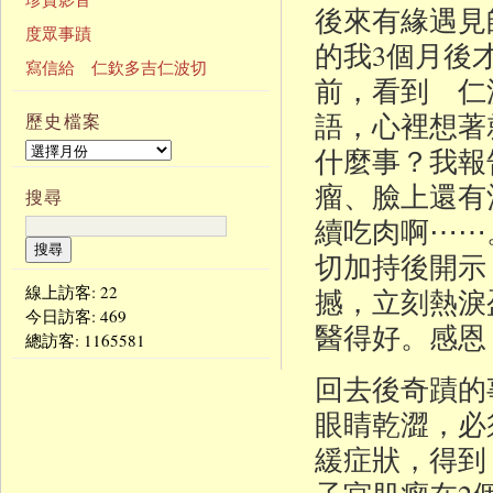
後來有緣遇見
度眾事蹟
的我3個月後
寫信給 仁欽多吉仁波切
前，看到 仁
語，心裡想著
歷史檔案
什麼事？我報
瘤、臉上還有
搜尋
續吃肉啊⋯⋯
切加持後開示
線上訪客: 22
撼，立刻熱淚
今日訪客:
469
醫得好。感恩
總訪客:
1165581
回去後奇蹟的
眼睛乾澀，必
緩症狀，得到