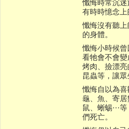
懺悔時常沉迷
有時時憶念上
懺悔沒有聽上
的身體。
懺悔小時候曾
看牠會不會變
烤肉、撿漂亮
昆蟲等，讓眾
懺悔自以為喜
龜、魚、寄居
鼠、蜥蜴⋯等
們死亡。