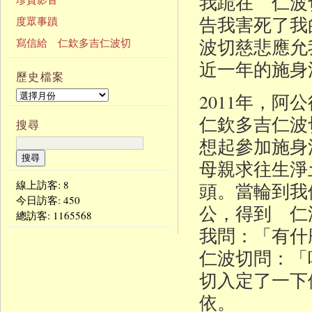
我跪在 仁波
告我害死了我
度眾事蹟
波切慈悲應允
寫信給 仁欽多吉仁波切
近一年的施身
歷史檔案
2011年，
仁欽多吉仁波
搜尋
想起參加施身
母親求往生淨
線上訪客: 8
頭。當輪到我
今日訪客:
450
公，得到 仁
總訪客:
1165568
我問：「有什
仁波切問：「
切入定了一下
依。