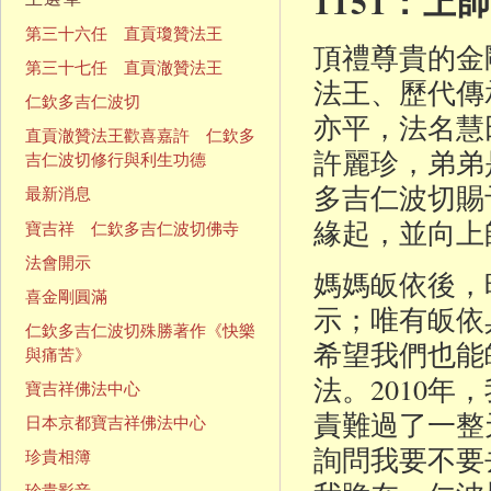
1151：
第三十六任 直貢瓊贊法王
頂禮尊貴的金
第三十七任 直貢澈贊法王
法王、歷代傳
仁欽多吉仁波切
亦平，法名慧
直貢澈贊法王歡喜嘉許 仁欽多
許麗珍，弟弟
吉仁波切修行與利生功德
多吉仁波切賜
最新消息
緣起，並向上
寶吉祥 仁欽多吉仁波切佛寺
法會開示
媽媽皈依後，
喜金剛圓滿
示；唯有皈依
仁欽多吉仁波切殊勝著作《快樂
希望我們也能
與痛苦》
法。2010
寶吉祥佛法中心
責難過了一整
日本京都寶吉祥佛法中心
詢問我要不要
珍貴相簿
珍貴影音