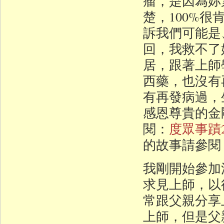
瘤，是因為妳
楚，100%
訴我們可能是
回，我救不了
居，跟著上師
西藥，也沒有
有再發病過，
感恩尊貴的金
閱：
度眾事蹟
的故事請參閱
我剛開始參加
求見上師，以
常跟父親分享
上師，但是父