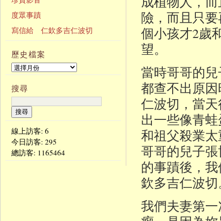
成植物人，而
險，而且只要
度眾事蹟
個小孩才2歲
寫信給 仁欽多吉仁波切
望。
歷史檔案
當時哥哥的兒
都查不出原因
搜尋
仁波切，當天
出一些像青蛙
線上訪客: 6
和祖父殺業太
今日訪客:
295
哥哥的兒子張
總訪客:
1165464
的事蹟後，我們
欽多吉仁波切
我們夫妻第一