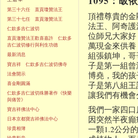
1095：
第三十六任 直貢瓊贊法王
頂禮尊貴的金
第三十七任 直貢澈贊法王
法王、阿奇護
仁欽多吉仁波切
位師兄大家好
直貢澈贊法王歡喜嘉許 仁欽多
萬現金來供養
吉仁波切修行與利生功德
組張鎮坤，哥
最新消息
子是第一組曾
寶吉祥 仁欽多吉仁波切佛寺
博堯，我的孩
法會開示
子是第八組王
喜金剛圓滿
讓我們有機會
仁欽多吉仁波切殊勝著作《快樂
與痛苦》
我們一家四口原
寶吉祥佛法中心
因突然半夜癲
日本京都寶吉祥佛法中心
一顆1.2公
珍貴相簿
珍貴影音