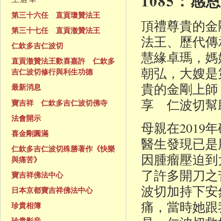
1085：
第三十六任 直貢瓊贊法王
頂禮尊貴的金
第三十七任 直貢澈贊法王
法王、歷代傳
仁欽多吉仁波切
慧緣卓瑪，媽
直貢澈贊法王歡喜嘉許 仁欽多
朝弘，大嫂是
吉仁波切修行與利生功德
貴的金剛上師
最新消息
享 仁波切幫
寶吉祥 仁欽多吉仁波切佛寺
法會開示
母親在201
喜金剛圓滿
醫生發現已是
仁欽多吉仁波切殊勝著作《快樂
因腫瘤壓迫到
與痛苦》
了許多開刀之
寶吉祥佛法中心
波切加持下安
日本京都寶吉祥佛法中心
痛，當時她跟
珍貴相簿
珍貴影音