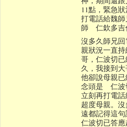
神，期間還跟
11點，緊急
打電話給魏師
師 仁欽多吉
沒多久師兄回
親狀況一直持
哥，仁波切已
久，我接到大
他卻說母親已
念頭是 仁波
立刻再打電話
超度母親。沒
遠都記得這句
仁波切已答應