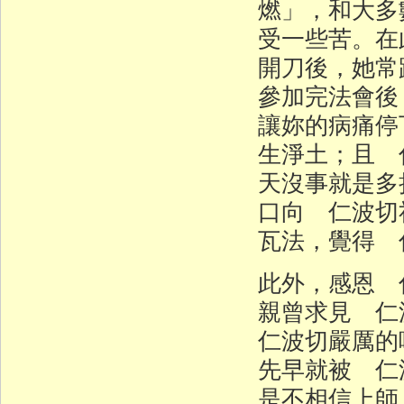
燃」，和大多
受一些苦。在
開刀後，她常
參加完法會後
讓妳的病痛停
生淨土；且 
天沒事就是多
口向 仁波切
瓦法，覺得 
此外，感恩 
親曾求見 
仁波切嚴厲的
先早就被 仁
是不相信上師