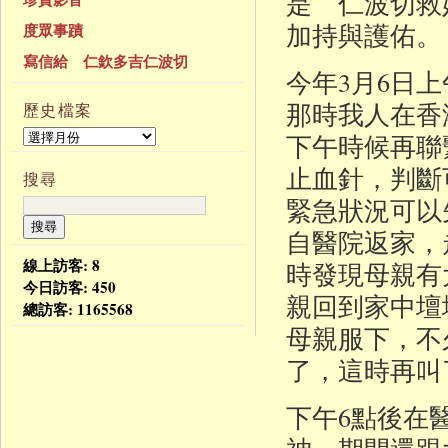
是 仁波切救
加持與護佑。
度眾事蹟
寫信給 仁欽多吉仁波切
今年3月6日
那時我人在香
歷史檔案
下午時候再聯
止血針，判斷
搜尋
緊急狀況可以
自醫院返家，
線上訪客: 8
時發現母親有
今日訪客:
450
親回到家中壇
總訪客:
1165568
母親服下，不
了，這時再叫
下午6點後在