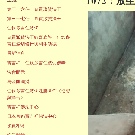
1072：
第三十六任 直貢瓊贊法王
第三十七任 直貢澈贊法王
仁欽多吉仁波切
直貢澈贊法王歡喜嘉許 仁欽多
吉仁波切修行與利生功德
最新消息
寶吉祥 仁欽多吉仁波切佛寺
法會開示
喜金剛圓滿
仁欽多吉仁波切殊勝著作《快樂
與痛苦》
寶吉祥佛法中心
日本京都寶吉祥佛法中心
珍貴相簿
珍貴影音