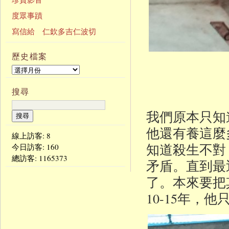
度眾事蹟
寫信給 仁欽多吉仁波切
歷史檔案
搜尋
我們原本只知
他還有養這麼
線上訪客: 8
知道殺生不對
今日訪客:
160
總訪客:
1165373
矛盾。直到最
了。本來要把
10-15年