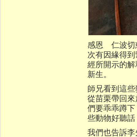
感恩 仁波切
次有因緣得到
經所開示的解
新生。
師兄看到這些
從苗栗帶回來
們要乖乖蹲下
些動物好聽話
我們也告訴李