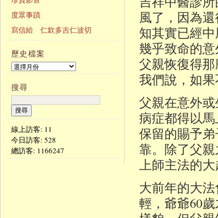
吉祥中醫診所
風了，因為還
度眾事蹟
知其實已經中
寫信給 仁欽多吉仁波切
幾乎致命的意
歷史檔案
父親恢復得那
我們說，如果
搜尋
父親在意外或
病症都得以馬
線上訪客: 11
保留的賜予弟
今日訪客:
528
靠。除了父親
總訪客:
1166247
上師主法的大
大前年的大法
輕，爺爺60