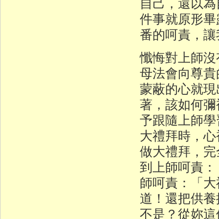
自己，還以為
件事就原形畢
番的呵責，讓
懺悔對上師沒
母法會向尊貴
蒙蔽的心就現
著，該如何彌
予跟隨上師學
大禮拜時，心
做大禮拜，完
到上師呵責：
師呵責：「大
道！還把供養
不是？從妳這