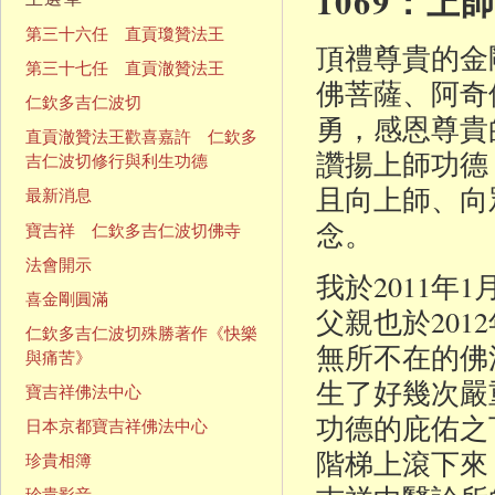
1069：
第三十六任 直貢瓊贊法王
頂禮尊貴的金
第三十七任 直貢澈贊法王
佛菩薩、阿奇
仁欽多吉仁波切
勇，感恩尊貴
直貢澈贊法王歡喜嘉許 仁欽多
讚揚上師功德
吉仁波切修行與利生功德
且向上師、向
最新消息
念。
寶吉祥 仁欽多吉仁波切佛寺
法會開示
我於2011年
喜金剛圓滿
父親也於20
仁欽多吉仁波切殊勝著作《快樂
無所不在的佛
與痛苦》
生了好幾次嚴
寶吉祥佛法中心
功德的庇佑之
日本京都寶吉祥佛法中心
階梯上滾下來
珍貴相簿
珍貴影音