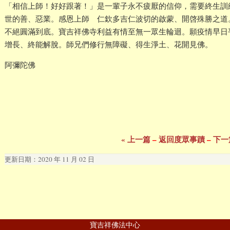
「相信上師！好好跟著！」是一輩子永不疲厭的信仰，需要終生訓
世的善、惡業。感恩上師 仁欽多吉仁波切的啟蒙、開啓殊勝之道
不絕圓滿到底。寶吉祥佛寺利益有情至無一眾生輪迴。願疫情早日
增長、終能解脫。師兄們修行無障礙、得生淨土、花開見佛。
阿彌陀佛
« 上一篇
–
返回度眾事蹟
–
下一
更新日期：2020 年 11 月 02 日
寶吉祥佛法中心