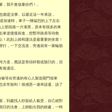
著，我不會放棄你們！」
事也都是沒事。以最近這一年來說，
流道加速時，車子一陣猛烈的上下左右
晚上那段路一片漆黑，原本有很多的車
右車道慢慢前進，想暫停路肩等待救
上！此刻上師和護法是最重要的依靠！
滑行，一下交流道，旁邊就有一家輪胎
時力道，應該是骨頭碎裂或脫臼的，但
有後遺症。
時被等在旁邊的有心人製造開門假車
也非常順利！很感恩一連串該還、該了
眼，到處找人吵架給人氣受，自己絕對
期日的法會，上師點出我的錯處，一時