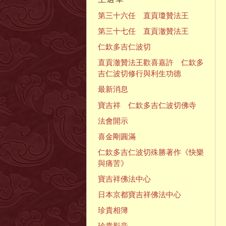
第三十六任 直貢瓊贊法王
第三十七任 直貢澈贊法王
仁欽多吉仁波切
直貢澈贊法王歡喜嘉許 仁欽多
吉仁波切修行與利生功德
最新消息
寶吉祥 仁欽多吉仁波切佛寺
法會開示
喜金剛圓滿
仁欽多吉仁波切殊勝著作《快樂
與痛苦》
寶吉祥佛法中心
日本京都寶吉祥佛法中心
珍貴相簿
珍貴影音