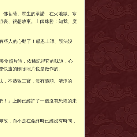
、佛菩薩、眾生的承諾，在火地獄、寒
沮喪、很想放棄。上師殊勝！知我、度
近有些人的心動了！感恩上師、護法沒
到美食照片時，依稀記得它的味道，心
使快速的刪除照片也是做作的。
法，不恭敬三寶，沒有隨順、清淨的
們！」上師已經許了一個沒有恐懼的未
即改，而不是在命終時已經沒有時間，