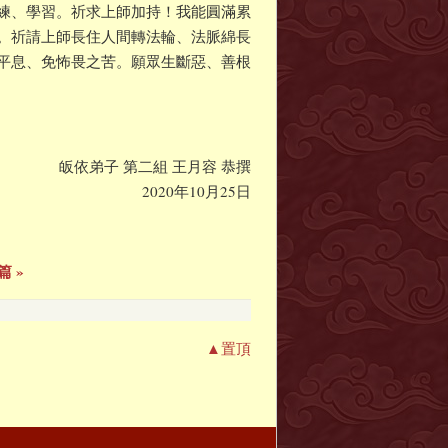
練、學習。祈求上師加持！我能圓滿累
。祈請上師長住人間轉法輪、法脈綿長
平息、免怖畏之苦。願眾生斷惡、善根
皈依弟子 第二組 王月容 恭撰
2020年10月25日
篇 »
▲置頂