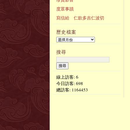
度眾事蹟
寫信給 仁欽多吉仁波切
歷史檔案
搜尋
線上訪客: 6
今日訪客:
698
總訪客:
1164453