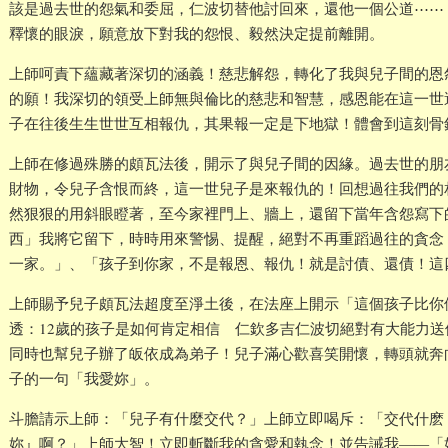
該是過去世的怨氣和委屈，仁波切替他討回來，還他一個公道⋯⋯
釋懷的眼淚，願意放下對我的怨恨、毅然決定提前離開。
上師呵責下蘊藏著深切的涵義！慈悲解怨，轉化了我與兒子間的恩
的願！我深切的領受上師無與倫比的慈悲和智慧，感恩能在這一世
子在往後生生世世互相報仇，其果報一定是下地獄！體會到這刻骨
上師在修過殊勝的頗瓦法後，開示了與兒子間的因緣。過去世的朋
財物，令兒子含恨而終，這一世兒子是來報仇的！回想過往我們的
然狠狠的用斜眼瞪著，至今家裡門上、牆上，還留下當年含怨寫下
西」我將它留下，時時用來警惕、提醒，絕對不再重蹈過往的貪念
一家。」、「孩子到你家，不是報恩、報仇！就是討債、還債！這
上師賜予兒子頗瓦法超度至淨土後，在法座上開示「這個孩子比你
透：12歲的孩子是如何肯定相信 仁欽多吉仁波切絕對有大能力
同時也幫兒子辦了皈依成為弟子！兒子滿心歡喜笑開懷，轉頭就奔
子的一句「我愛妳」。
斗膽請示上師：「兒子有什麼交代？」上師立即喝斥：「交代什麽
妳』啊？」上師大智！立即斬斷我的貪愛和執念！並告誡我——「