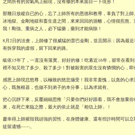
之間所有的習氣馬上顯現，沒有修的本來面目一下現形！
那幾日放縱自已的心，忘了上師所有的恩德和教導，辜負了對上師
冰地獄、金剛地獄和畜生道之間，來來回回的游離，心情很煎熬、
我！剛強、重病之人，必下猛藥，藥到才能病除！
8月2日的法會，上師修了很威猛的普巴金剛，並且開示：因為最
有拆穿我的虛假，留下回來的路。
皈依15年了，一直沒有落實、好好的修！吃素近16年，卻常在看
裡不知又吃了多少、殺了多少！對被殺害的眾生沒有憐憫的心，即
感恩上師現忿怒尊，以極致的慈悲攝受！我非常羞愧，以貪的心求
心，既無根器，也做不到弟子的本分事，以為求就有。
把心沉靜下來，反覆細細思惟「只要你們好好跟着，我不會放棄你
來，在死亡來臨之際，最大的依止就是「相信上師」！
慶幸得上師摧毀我頑強的習性，在身體健康、還有些許時間可以立
徒留遺憾⋯⋯。