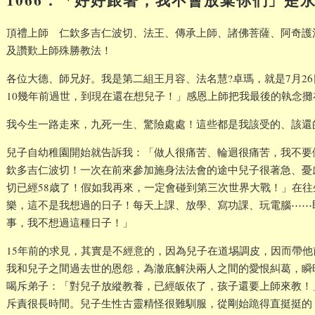
頂禮上師 仁欽多吉仁波切、法王、傳承上師、諸佛菩薩、阿奇護
及讚歎上師殊勝教法！
各位大德、師兄好。我是第二組王月容、法名慧?卓瑪，就是7月2
10幾年前過世，到現在還在想兒子！」感恩上師把我最後的執念
我今生一路走來，九死一生、驚險處處！這些都是我該受的、該還
兒子自幼稚園開始就告訴我：「做人很痛苦、輪迴很痛苦，我不要
欽多吉仁波切！一次在前來參加施身法法會的途中兒子很著急、憂
切已經58歳了！假如我再來，一定會碰到第三次世界大戰！」在
樂，這不是我想過的日子！每天上課、放學、寫功課、玩電腦⋯⋯
事，我不想過這種日子！」
15年前的求見，其實是不經意的，因為兒子在道埸調皮，因而帶
我和兒子之間過去世的恩怨，為澈底解決兩人之間的愛恨糾葛，瞬
喝斥弟子：「對兒子放縱教養，已經皈依了，孩子還要上師來教！
斥責很長時間。兒子生性古靈精怪很難馴服，從剛始跪得直挺挺的