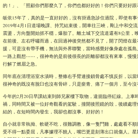
的！」、「照顧你們那麼久了，你們也都好好的！你們只要好好跟
皈依15年了，真的是一直好好的，沒有掛過急診住過院，即使有
2019年4月1日道場晚課、持咒結束後，開車往三峽，剛上中和交
震盪，方向盤開始抓不穩，爆胎了。離土城下交流道還有8公里，
在前後、左右呼嘯而過，在回過神後突然都不見了，開了閃燈在最
援，可是沒有帶手機，無法與外界聯繫，當時感覺好像身處在孤島
一路上觀想⋯⋯，很神奇的是前後很長的距離卻都沒有來車，慢慢
行解了燃眉之急。
同年底在清理浴室水漬時，整條右手臂連接鎖骨處不慎反折，以當
很神奇的既沒有脫臼也沒有骨碎，只是瘀青、痛了一個月，至今沒
今年的2月20日早課結束到師兄家樓下取物，違規臨停紅線。上車
禍，同時間又被一位好奇觀看的駕駛，撞開後照鏡的殻，後續處理
結的，在短時間內發生，我卻也都沒事、好好的！
自小就非常執拗、軟硬不吃，很難調教，像一隻鬥雞，處處看不順
受不得一點委屈，凡事據理不饒人，嘴巴更是刻薄出口就傷人。星