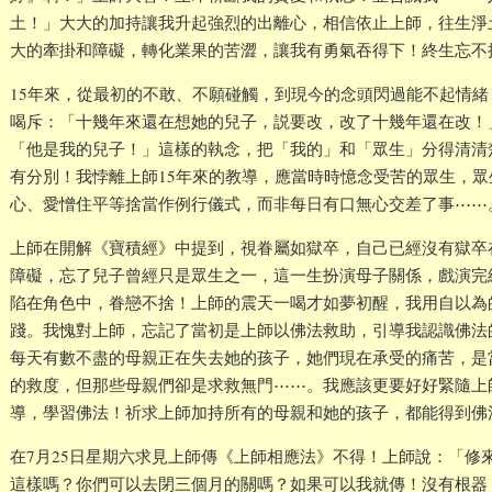
土！」大大的加持讓我升起強烈的出離心，相信依止上師，往生淨
大的牽掛和障礙，轉化業果的苦澀，讓我有勇氣吞得下！終生忘不
15年來，從最初的不敢、不願碰觸，到現今的念頭閃過能不起情
喝斥：「十幾年來還在想她的兒子，説要改，改了十幾年還在改！
「他是我的兒子！」這樣的執念，把「我的」和「眾生」分得清清
有分別！我悖離上師15年來的教導，應當時時憶念受苦的眾生，
心、愛憎住平等捨當作例行儀式，而非每日有口無心交差了事⋯⋯
上師在開解《寶積經》中提到，視眷屬如獄卒，自己已經沒有獄卒
障礙，忘了兒子曾經只是眾生之一，這一生扮演母子關係，戲演完
陷在角色中，眷戀不捨！上師的震天一喝才如夢初醒，我用自以為
踐。我愧對上師，忘記了當初是上師以佛法救助，引導我認識佛法
每天有數不盡的母親正在失去她的孩子，她們現在承受的痛苦，是
的救度，但那些母親們卻是求救無門⋯⋯。我應該更要好好緊隨上
導，學習佛法！祈求上師加持所有的母親和她的孩子，都能得到佛
在7月25日星期六求見上師傳《上師相應法》不得！上師說：「修
這樣嗎？你們可以去閉三個月的關嗎？如果可以我就傳！沒有根器