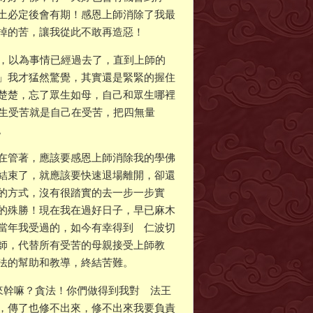
土必定後會有期！感恩上師消除了我最
掉的苦，讓我從此不敢再造惡！
緒，以為事情已經過去了，直到上師的
」我才猛然驚覺，其實還是緊緊的握住
楚楚，忘了眾生如母，自己和眾生哪裡
眾生受苦就是自己在受苦，把四無量
。
在管著，應該要感恩上師消除我的學佛
結束了，就應該要快速退場離開，卻還
的方式，沒有很踏實的去一步一步實
的殊勝！現在我在過好日子，早已麻木
當年我受過的，如今有幸得到 仁波切
師，代替所有受苦的母親接受上師教
法的幫助和教導，終結苦難。
來幹嘛？貪法！你們做得到我對 法王
，傳了也修不出來，修不出來我要負責