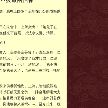
法。感恩上師賜予我能在此公開懺悔以
6日在法會中，上師揪出：「她兒子在
攤在佛光下普照，以法水洗滌、清淨。
的！
做人，我要去當菩薩！」直至遇見 仁
慮的說：「怎麼辦？我才12歲，仁波
往生前數月，不只一次的説：「我不快
即使我長大了，也是每天在重複一樣的
他前來供養與懺悔。上師以智慧眼洞察
時以石破天驚之勢，一陣金剛獅吼大力
」接著用力丟還供養金，一連串對着我
，見他腰越來越彎⋯⋯。至今想來，應