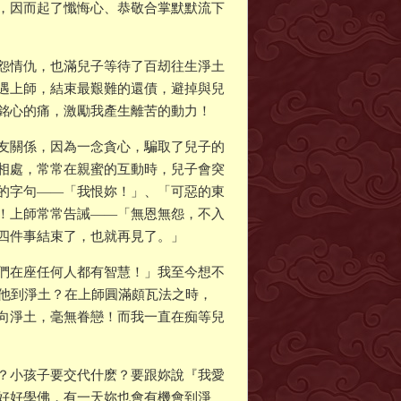
，因而起了懺悔心、恭敬合掌默默流下
怨情仇，也滿兒子等待了百刼往生淨土
遇上師，結束最艱難的還債，避掉與兒
銘心的痛，激勵我產生離苦的動力！
友關係，因為一念貪心，騙取了兒子的
相處，常常在親蜜的互動時，兒子會突
的字句——「我恨妳！」、「可惡的東
！上師常常告誡——「無恩無怨，不入
四件事結束了，也就再見了。」
們在座任何人都有智慧！」我至今想不
送他到淨土？在上師圓滿頗瓦法之時，
向淨土，毫無眷戀！而我一直在痴等兒
？小孩子要交代什麽？要跟妳說『我愛
好好學佛，有一天妳也會有機會到淨