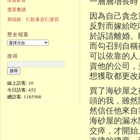
一層層增長時
度眾事蹟
因為自己貪念
寫信給 仁欽多吉仁波切
反對而嫁給吃
於訴請離婚。
歷史檔案
而勾召到自稱
可以依靠的人
搜尋
資他的公司，
想獲取都更改
線上訪客: 10
買了海砂屋之
今日訪客:
452
總訪客:
1165568
頭的我，雖然
然信任他來自
海砂屋的漏水
交瘁，才開始