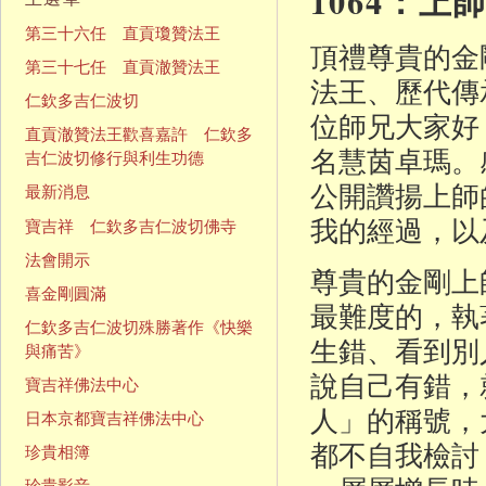
1064：
第三十六任 直貢瓊贊法王
頂禮尊貴的金
第三十七任 直貢澈贊法王
法王、歷代傳
仁欽多吉仁波切
位師兄大家好，
直貢澈贊法王歡喜嘉許 仁欽多
名慧茵卓瑪。
吉仁波切修行與利生功德
公開讚揚上師
最新消息
我的經過，以
寶吉祥 仁欽多吉仁波切佛寺
法會開示
尊貴的金剛上
喜金剛圓滿
最難度的，執
仁欽多吉仁波切殊勝著作《快樂
生錯、看到別
與痛苦》
說自己有錯，
寶吉祥佛法中心
人」的稱號，
日本京都寶吉祥佛法中心
都不自我檢討
珍貴相簿
珍貴影音