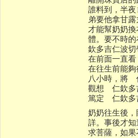
誰料到，半夜
弟要他拿甘露
才能幫奶奶換
體。要不時的
欽多吉仁波切
在前面一直看
在往生前能夠
八小時，將 
觀想 仁欽多
篤定 仁欽多
奶奶往生後，
詳。事後才知
求菩薩，如果