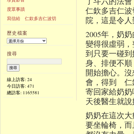
了斗六的法
仁欽多吉仁波
度眾事蹟
院，這是令人
寫信給 仁欽多吉仁波切
2005年，
歷史檔案
變得很虛弱，
到只要一碰到
搜尋
身、排便不順
開始擔心。沒
線上訪客: 24
會，得到 仁
今日訪客:
471
寄回家給奶奶
總訪客:
1165581
天後醫生就說
奶奶在這次大
要坐輪椅，而