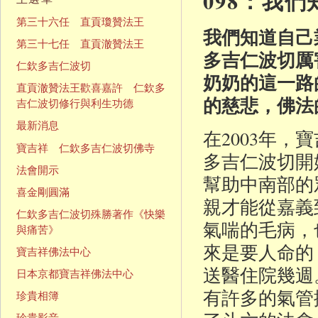
098：我
第三十六任 直貢瓊贊法王
我們知道自己
第三十七任 直貢澈贊法王
多吉仁波切厲
仁欽多吉仁波切
奶奶的這一路
直貢澈贊法王歡喜嘉許 仁欽多
的慈悲，佛法
吉仁波切修行與利生功德
最新消息
在2003年
寶吉祥 仁欽多吉仁波切佛寺
多吉仁波切開
法會開示
幫助中南部的
喜金剛圓滿
親才能從嘉義
仁欽多吉仁波切殊勝著作《快樂
氣喘的毛病，
與痛苦》
來是要人命的
寶吉祥佛法中心
送醫住院幾週
日本京都寶吉祥佛法中心
有許多的氣管
珍貴相簿
珍貴影音