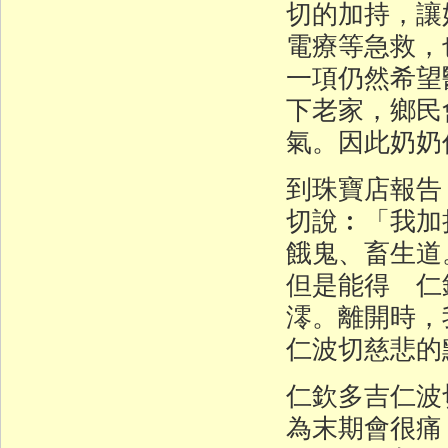
切的加持，讓
電療等急救，
一項仍然希望
下老家，鄉民
氣。因此奶奶
到珠寶店報告
切說︰「我加
餓鬼、畜生道
但是能得 仁
澪。離開時，
仁波切慈悲的
仁欽多吉仁波
為末期會很痛