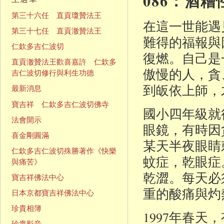
086：酒
第三十六任 直貢瓊贊法王
在這一世能遇
第三十七任 直貢澈贊法王
難得的福報與
仁欽多吉仁波切
復燃。自己是
直貢澈贊法王歡喜嘉許 仁欽多
傲慢的人，貪
吉仁波切修行與利生功德
到皈依上師，
最新消息
寶吉祥 仁欽多吉仁波切佛寺
國小四年級就
法會開示
眼鏡，有時因
喜金剛圓滿
某天半夜眼睛
仁欽多吉仁波切殊勝著作《快樂
蚊症，乾眼症
與痛苦》
乾澀。每天必
寶吉祥佛法中心
重的酸痛與灼
日本京都寶吉祥佛法中心
珍貴相簿
1997年春
珍貴影音