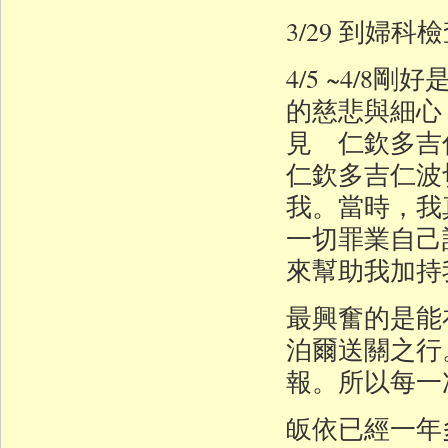
3/29 到婦
4/5 ~4/
的慈悲與細心
見 仁欽多吉
仁欽多吉仁波
我。當時，我
一切罪業自己
來幫助我加持
最興奮的是能
泊爾送關之行
報。所以每一
皈依已經一年