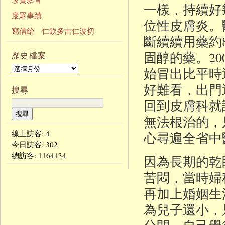
一樣，持續好
度眾事蹟
位性皮膚炎。
寫信給 仁欽多吉仁波切
斷續續用藥約
固醇的藥。2
歷史檔案
始冒出比平時
好難看，出門
搜尋
回到皮膚科就
無法根治的，
線上訪客: 4
心尋遍全省中
今日訪客:
302
總訪客:
1164134
因為長期的乾
苦悶，當時婦
再加上婚姻生
為兒子還小，