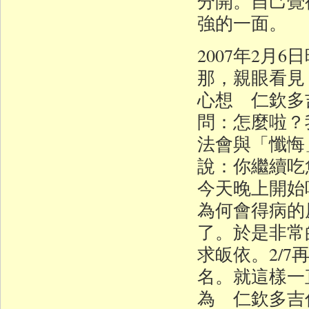
分開。自己覺
強的一面。
2007年2
那，親眼看見
心想 仁欽多
問：怎麼啦？
法會與「懺悔
說：你繼續吃
今天晚上開始
為何會得病的
了。於是非常
求皈依。2/
名。就這樣一直
為 仁欽多吉