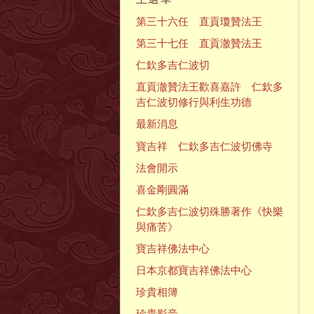
第三十六任 直貢瓊贊法王
第三十七任 直貢澈贊法王
仁欽多吉仁波切
直貢澈贊法王歡喜嘉許 仁欽多
吉仁波切修行與利生功德
最新消息
寶吉祥 仁欽多吉仁波切佛寺
法會開示
喜金剛圓滿
仁欽多吉仁波切殊勝著作《快樂
與痛苦》
寶吉祥佛法中心
日本京都寶吉祥佛法中心
珍貴相簿
珍貴影音