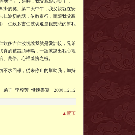
土等我們」，這時，我父親點頭笑了，
牽掛的笑。第二天中午，我父親就在安
吉仁波切的話，依教奉行，而讓我父親
師 仁欽多吉仁波切還是很慈悲的幫我
仁欽多吉仁波切說我就是愛計較，兄弟
我真的被當頭棒喝，一語就說出我心裡
倍、萬倍。心裡羞愧之極。
切不求回報，從未停止的幫助我，加持
弟子 李毅芳 慚愧書寫 2008.12.12
▲置頂