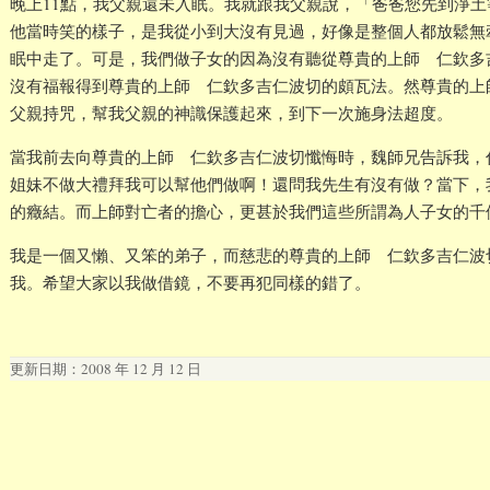
晚上11點，我父親還未入眠。我就跟我父親說，「爸爸您先到淨
他當時笑的樣子，是我從小到大沒有見過，好像是整個人都放鬆無
眠中走了。可是，我們做子女的因為沒有聽從尊貴的上師 仁欽多
沒有福報得到尊貴的上師 仁欽多吉仁波切的頗瓦法。然尊貴的上
父親持咒，幫我父親的神識保護起來，到下一次施身法超度。
當我前去向尊貴的上師 仁欽多吉仁波切懺悔時，魏師兄告訴我，
姐妹不做大禮拜我可以幫他們做啊！還問我先生有沒有做？當下，
的癥結。而上師對亡者的擔心，更甚於我們這些所謂為人子女的千
我是一個又懶、又笨的弟子，而慈悲的尊貴的上師 仁欽多吉仁波
我。希望大家以我做借鏡，不要再犯同樣的錯了。
更新日期：2008 年 12 月 12 日