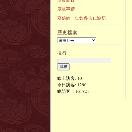
度眾事蹟
寫信給 仁欽多吉仁波切
歷史檔案
搜尋
線上訪客: 10
今日訪客:
1290
總訪客:
1161721