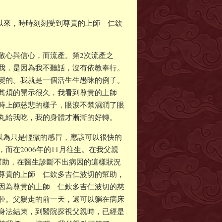
依以來，時時刻刻受到尊貴的上師 仁欽
敬心與信心，而流產。第2次流產之
我，是因為我不聽話，沒有依教奉行。
變的。我就是一個活生生愚昧的例子。
厭其煩的開示很久，我看到尊貴的上師
時上師慈悲的樣子，眼淚不禁濕潤了眼
丸給我吃，我的身體才漸漸的好轉。
人以為只是輕微的感冒，應該可以很快的
在2006年的11月往生。在我父親
幫助，在醫生診斷不出病因的這樣狀況
尊貴的上師 仁欽多吉仁波切的幫助，
因為尊貴的上師 仁欽多吉仁波切的慈
腫。父親走的前一天，還可以躺在病床
身法結束，到醫院探視父親時，已經是