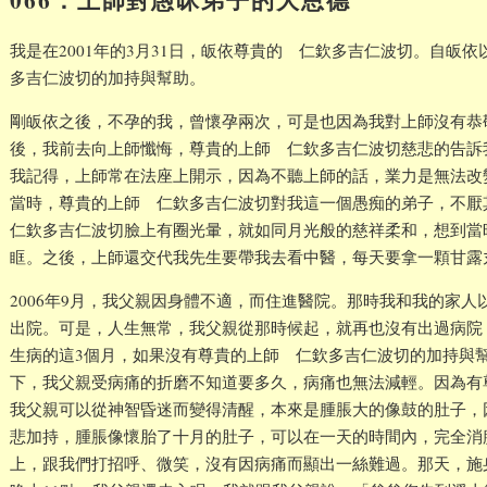
我是在2001年的3月31日，皈依尊貴的 仁欽多吉仁波切。自皈
多吉仁波切的加持與幫助。
剛皈依之後，不孕的我，曾懷孕兩次，可是也因為我對上師沒有恭
後，我前去向上師懺悔，尊貴的上師 仁欽多吉仁波切慈悲的告訴
我記得，上師常在法座上開示，因為不聽上師的話，業力是無法改
當時，尊貴的上師 仁欽多吉仁波切對我這一個愚痴的弟子，不
仁欽多吉仁波切臉上有圈光暈，就如同月光般的慈祥柔和，想到當
眶。之後，上師還交代我先生要帶我去看中醫，每天要拿一顆甘露
2006年9月，我父親因身體不適，而住進醫院。那時我和我的家
出院。可是，人生無常，我父親從那時候起，就再也沒有出過病院，而
生病的這3個月，如果沒有尊貴的上師 仁欽多吉仁波切的加持與
下，我父親受病痛的折磨不知道要多久，病痛也無法減輕。因為有
我父親可以從神智昏迷而變得清醒，本來是腫脹大的像鼓的肚子，
悲加持，腫脹像懷胎了十月的肚子，可以在一天的時間內，完全消
上，跟我們打招呼、微笑，沒有因病痛而顯出一絲難過。那天，施