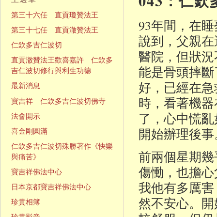
043：仁
第三十六任 直貢瓊贊法王
93年間，在
第三十七任 直貢澈贊法王
說到，父親在
仁欽多吉仁波切
醫院，但狀況
直貢澈贊法王歡喜嘉許 仁欽多
能是骨頭摔斷
吉仁波切修行與利生功德
好，已經在急
最新消息
時，看著機器
寶吉祥 仁欽多吉仁波切佛寺
了，心中慌亂
法會開示
開始辦理後事
喜金剛圓滿
仁欽多吉仁波切殊勝著作《快樂
前兩個星期幾
與痛苦》
傷慟，也擔心
寶吉祥佛法中心
我他有多厲害
日本京都寶吉祥佛法中心
然不安心。開
珍貴相簿
珍貴影音