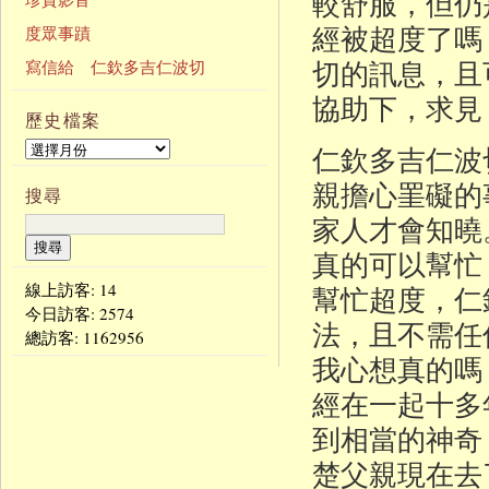
較舒服，但仍
經被超度了嗎
度眾事蹟
切的訊息，且
寫信給 仁欽多吉仁波切
協助下，求見
歷史檔案
仁欽多吉仁波
親擔心罣礙的
搜尋
家人才會知曉
真的可以幫忙
線上訪客: 14
幫忙超度，仁
今日訪客:
2574
法，且不需任
總訪客:
1162956
我心想真的嗎
經在一起十多
到相當的神奇
楚父親現在去