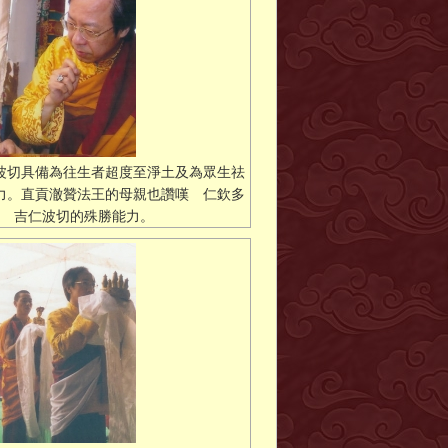
波切具備為往生者超度至淨土及為眾生祛
力。直貢澈贊法王的母親也讚嘆 仁欽多
吉仁波切的殊勝能力。