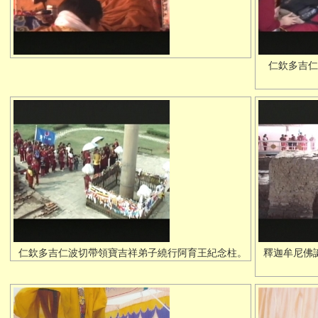
仁欽多吉仁
仁欽多吉仁波切帶領寶吉祥弟子繞行阿育王紀念柱。
釋迦牟尼佛