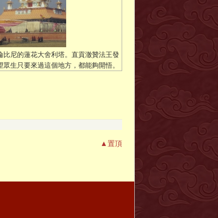
倫比尼的蓮花大舍利塔。直貢澈贊法王發
望眾生只要來過這個地方，都能夠開悟。
▲置頂