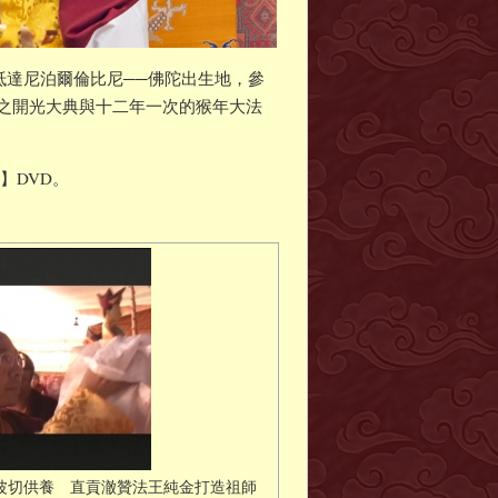
抵達尼泊爾倫比尼──佛陀出生地，參
之開光大典與十二年一次的猴年大法
】DVD。
波切供養 直貢澈贊法王純金打造祖師