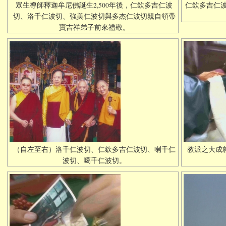
眾生導師釋迦牟尼佛誕生2,500年後，仁欽多吉仁波
仁欽多吉仁波
切、洛千仁波切、強美仁波切與多杰仁波切親自領帶
寶吉祥弟子前來禮敬。
（自左至右）洛千仁波切、仁欽多吉仁波切、喇千仁
教派之大成
波切、噶千仁波切。