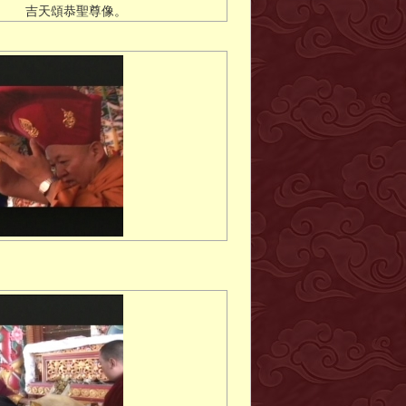
吉天頌恭聖尊像。