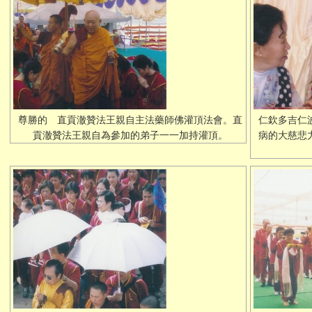
尊勝的 直貢澈贊法王親自主法藥師佛灌頂法會。直
仁欽多吉仁
貢澈贊法王親自為參加的弟子一一加持灌頂。
病的大慈悲