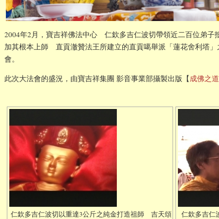
2004年2月，寶吉祥佛法中心 仁欽多吉仁波切帶領近二百位弟子
加其根本上師 直貢澈贊法王所建立的直貢噶舉派「蓮花舍利塔」
會。
此次大法會的盛況，由寶吉祥集團 影音事業部攝製出版【
成佛之道
仁欽多吉仁波切以重達3公斤之純金打造祖師 吉天頌
仁欽多吉仁