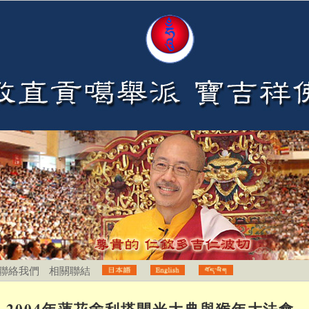
聯絡我們
相關聯結
2004年蓮花舍利塔開光大典與猴年大法會