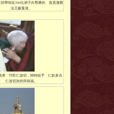
切帶領近200位弟子向尊勝的 直貢澈贊
法王獻曼達。
就者 竹旺仁波切，時時給予 仁欽多吉
仁波切加持與祝福。