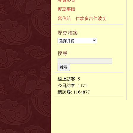
度眾事蹟
寫信給 仁欽多吉仁波切
歷史檔案
搜尋
線上訪客: 5
今日訪客:
1171
總訪客:
1164877