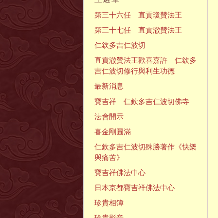
第三十六任 直貢瓊贊法王
第三十七任 直貢澈贊法王
仁欽多吉仁波切
直貢澈贊法王歡喜嘉許 仁欽多
吉仁波切修行與利生功德
最新消息
寶吉祥 仁欽多吉仁波切佛寺
法會開示
喜金剛圓滿
仁欽多吉仁波切殊勝著作《快樂
與痛苦》
寶吉祥佛法中心
日本京都寶吉祥佛法中心
珍貴相簿
珍貴影音