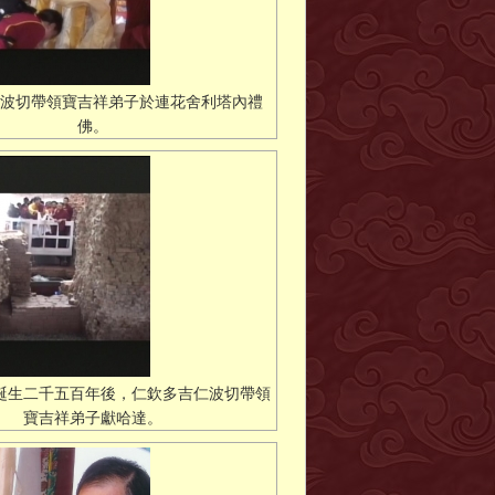
波切帶領寶吉祥弟子於連花舍利塔內禮
佛。
誕生二千五百年後，仁欽多吉仁波切帶領
寶吉祥弟子獻哈達。