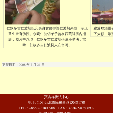
仁欽多吉仁波切以凡夫身實修得證仁波切果位，示現
建於尼泊爾
眾生皆有佛性。永噶仁波切弟子曾在西藏關房內攝
下大願，希
影，照片中浮現 仁欽多吉仁波切坐法座講法；當
時 仁欽多吉仁波切人在台灣。
更新日期：2008 年 7 月 21 日
寶吉祥佛法中心
地址: (103)台北市民權西路136號17樓
TEL：+886-2-87803908 FAX：+886-2-87806939