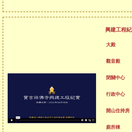
興建工程紀實
大殿
觀音殿
閉關中心
行政中心
開山住持房
廁所棟