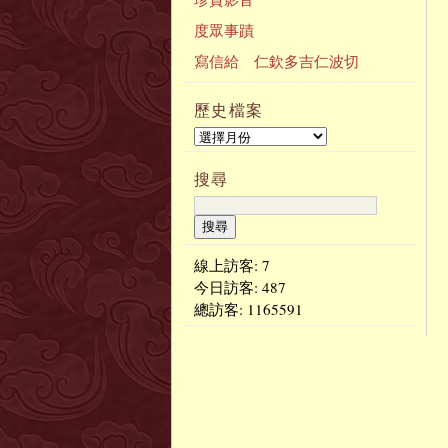
度眾事蹟
寫信給 仁欽多吉仁波切
歷史檔案
搜尋
線上訪客: 7
今日訪客:
487
總訪客:
1165591