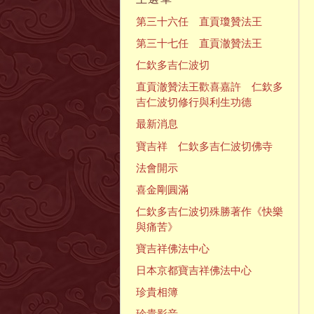
第三十六任 直貢瓊贊法王
第三十七任 直貢澈贊法王
仁欽多吉仁波切
直貢澈贊法王歡喜嘉許 仁欽多
吉仁波切修行與利生功德
最新消息
寶吉祥 仁欽多吉仁波切佛寺
法會開示
喜金剛圓滿
仁欽多吉仁波切殊勝著作《快樂
與痛苦》
寶吉祥佛法中心
日本京都寶吉祥佛法中心
珍貴相簿
珍貴影音