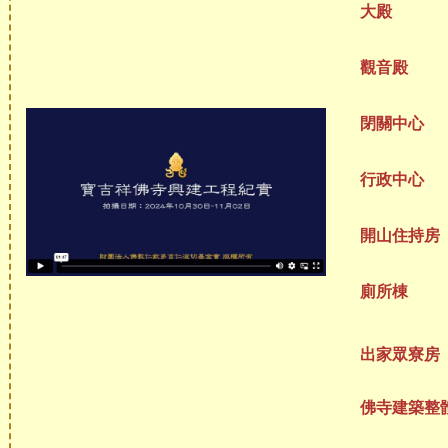
大殿
觀音殿
閉關中心
行政中心
開山住持房
廁所棟
出家眾寮房
佛寺建築整體