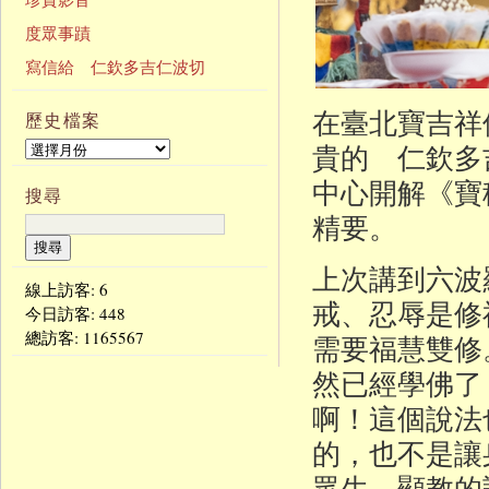
度眾事蹟
寫信給 仁欽多吉仁波切
在臺北寶吉祥
歷史檔案
貴的 仁欽多吉
中心開解《寶
搜尋
精要。
上次講到六波
線上訪客: 6
戒、忍辱是修
今日訪客:
448
總訪客:
1165567
需要福慧雙修
然已經學佛了
啊！這個說法
的，也不是讓
眾生。顯教的