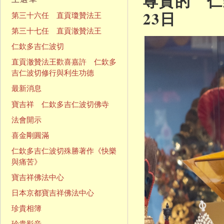
尊貴的 仁欽
23日
第三十六任 直貢瓊贊法王
第三十七任 直貢澈贊法王
仁欽多吉仁波切
直貢澈贊法王歡喜嘉許 仁欽多
吉仁波切修行與利生功德
最新消息
寶吉祥 仁欽多吉仁波切佛寺
法會開示
喜金剛圓滿
仁欽多吉仁波切殊勝著作《快樂
與痛苦》
寶吉祥佛法中心
日本京都寶吉祥佛法中心
珍貴相簿
珍貴影音