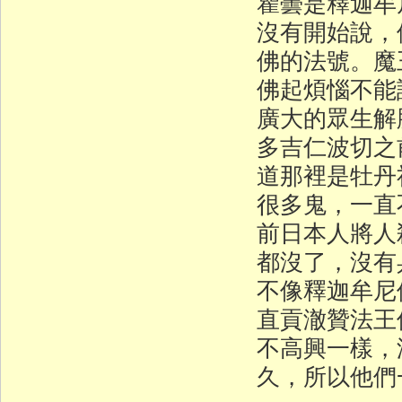
瞿曇是釋迦牟
沒有開始說，
佛的法號。魔
佛起煩惱不能
廣大的眾生解
多吉仁波切之
道那裡是牡丹
很多鬼，一直
前日本人將人
都沒了，沒有
不像釋迦牟
直貢澈贊法王
不高興一樣，
久，所以他們