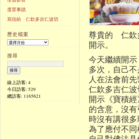
度眾事蹟
寫信給 仁欽多吉仁波切
尊貴的 仁欽
歷史檔案
開示。
搜尋
今天繼續開示
多次，自己不
人在法會前先
線上訪客: 4
仁欽多吉仁波
今日訪客:
529
總訪客:
1165621
開示《寶積經
的含意，沒有
時沒有講很多
為了應付不同
自己對佛法具