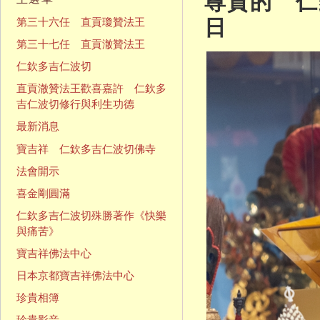
尊貴的 仁欽
日
第三十六任 直貢瓊贊法王
第三十七任 直貢澈贊法王
仁欽多吉仁波切
直貢澈贊法王歡喜嘉許 仁欽多
吉仁波切修行與利生功德
最新消息
寶吉祥 仁欽多吉仁波切佛寺
法會開示
喜金剛圓滿
仁欽多吉仁波切殊勝著作《快樂
與痛苦》
寶吉祥佛法中心
日本京都寶吉祥佛法中心
珍貴相簿
珍貴影音