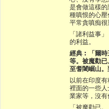
是會做這樣的
種嗔恨的心壓
平常貪嗔痴很
「諸利益事」
的利益。
經典︰「爾時
等。被魔勸已
至耆闍崛山。
以前在印度有
裡面的一些人
業家等，沒有
「被魔勸已。