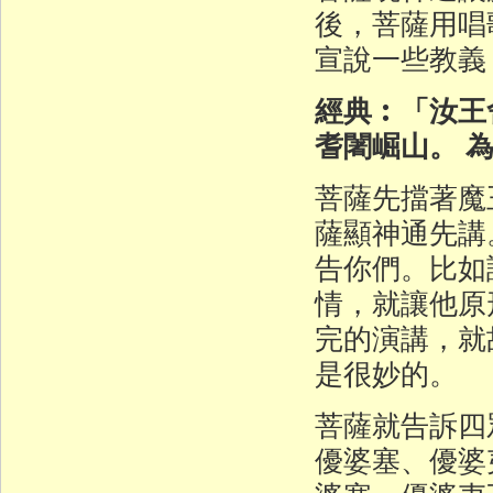
後，菩薩用唱
宣說一些教義
經典︰「汝王
耆闍崛山。 
菩薩先擋著魔
薩顯神通先講
告你們。比如
情，就讓他原
完的演講，就
是很妙的。
菩薩就告訴四
優婆塞、優婆