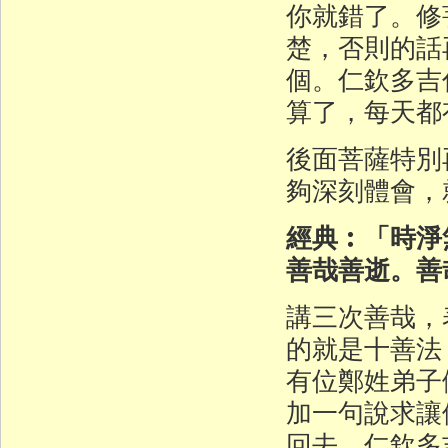
你就錯了。修
楚，否則的話
個。仁欽多吉
算了，每天都
後面菩薩特別
夠深刻體會，
經典︰「時淨
善哉善逝。善
講三次善哉，
的就是十善法
有位鄭姓弟子
加一句說求讓
回去。仁欽多