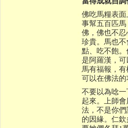
當得成就自調
佛吃馬糧表面
事幫五百匹馬
佛，佛也不忍
珍貴。馬也不
點、吃不飽。
是阿羅漢，可
馬有福報，有
可以在佛法的
不要以為唸一
起來。上師會
法，不是你們
的因緣。仁欽
要她們各拜1