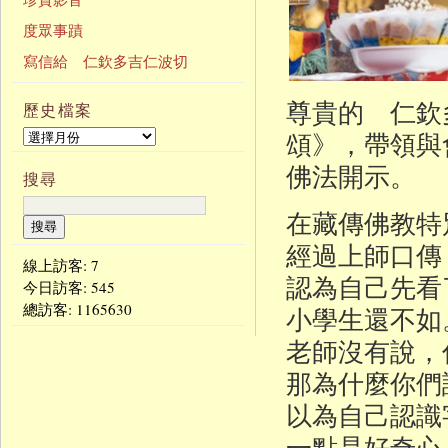
度眾事蹟
寫信給 仁欽多吉仁波切
尊貴的 仁欽
歷史檔案
頌》，帶領與
佛法開示。
搜尋
在藏傳佛教特
經過上師口傳
線上訪客: 7
認為自己先看
今日訪客:
545
總訪客:
1165630
小學生還不如
老師沒有說，
那為什麼你們
以為自己認識
一點是好奇心