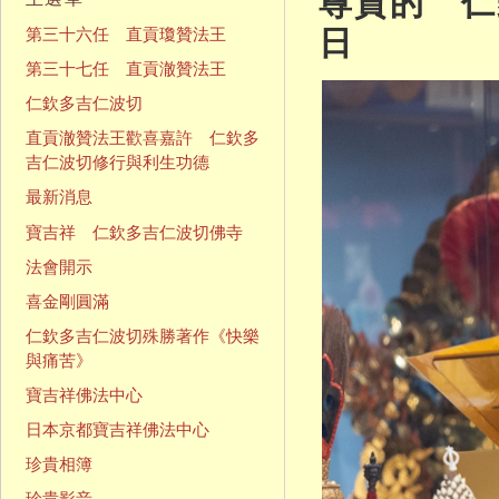
尊貴的 仁欽
日
第三十六任 直貢瓊贊法王
第三十七任 直貢澈贊法王
仁欽多吉仁波切
直貢澈贊法王歡喜嘉許 仁欽多
吉仁波切修行與利生功德
最新消息
寶吉祥 仁欽多吉仁波切佛寺
法會開示
喜金剛圓滿
仁欽多吉仁波切殊勝著作《快樂
與痛苦》
寶吉祥佛法中心
日本京都寶吉祥佛法中心
珍貴相簿
珍貴影音