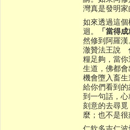
灣真是發明家
如來透過這個
「當得成
迴。
然修到阿羅漢
澈贊法王說 
糧足夠，當你
生道，佛都會
機會墮入畜生
給你們看到的
到一句話，心
刻意的去尋覓
麼；也不是很
仁欽多吉仁波