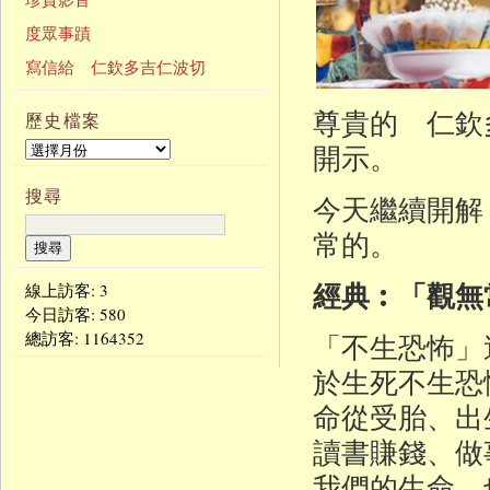
度眾事蹟
寫信給 仁欽多吉仁波切
尊貴的 仁欽
歷史檔案
開示。
搜尋
今天繼續開解
常的。
經典︰「觀無
線上訪客: 3
今日訪客:
580
總訪客:
1164352
「不生恐怖」
於生死不生恐
命從受胎、出
讀書賺錢、做
我們的生命，