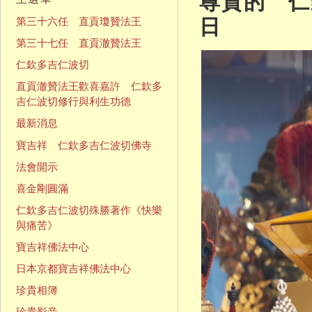
尊貴的 仁欽
日
第三十六任 直貢瓊贊法王
第三十七任 直貢澈贊法王
仁欽多吉仁波切
直貢澈贊法王歡喜嘉許 仁欽多
吉仁波切修行與利生功德
最新消息
寶吉祥 仁欽多吉仁波切佛寺
法會開示
喜金剛圓滿
仁欽多吉仁波切殊勝著作《快樂
與痛苦》
寶吉祥佛法中心
日本京都寶吉祥佛法中心
珍貴相簿
珍貴影音