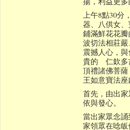
揚，利益更多
上午8點30
器、八供女、
鋪滿鮮花花瓣
波切法相莊嚴
震撼人心，與
貴的 仁欽多
頂禮諸佛菩薩
王如意寶法座
首先，由出家
依與發心。
當出家眾念誦
家領眾在唸皈