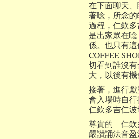
在下面聊天、
著唸，所念的
過程，仁欽多
是出家眾在唸
係。也只有這
COFFEE 
切看到誰沒有
大，以後有機
接著，進行獻
會入場時自
仁欽多吉仁波
尊貴的 仁欽
嚴讚誦法音盈