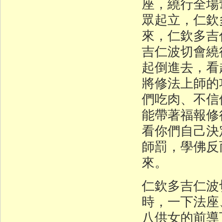
座，繞行全場
眾起立，仁欽
來，仁欽多吉
吉仁波切會繞
起倒進去，看
將修法上師的
們吃肉、不信
能帶著福報修
看你們自己決
師罰，學佛反
來。
仁欽多吉仁波
時，一下法座
八供女的前導