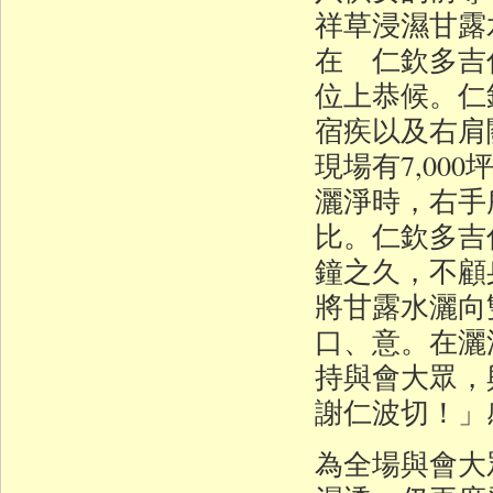
祥草浸濕甘露水
在 仁欽多吉
位上恭候。仁
宿疾以及右肩
現場有7,00
灑淨時，右手
比。仁欽多吉
鐘之久，不顧
將甘露水灑向
口、意。在灑
持與會大眾，
謝仁波切！」
為全場與會大