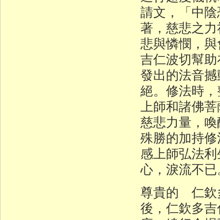
請文，「中陰
著，慈悲之力
悲與憐憫，與
吉仁波切幫助
發出的法音撼
絕。修法時，
上師和諸佛菩
慈悲力量，喚
殊勝的加持修
感上師弘法利
心，淚流不已
尊貴的 仁欽
後，仁欽多吉