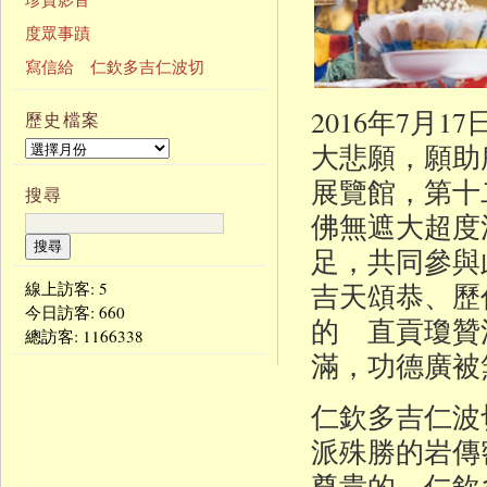
度眾事蹟
寫信給 仁欽多吉仁波切
2016年7月
歷史檔案
大悲願，願助
展覽館，第十
搜尋
佛無遮大超度法
足，共同參
吉天頌恭、歷
線上訪客: 5
今日訪客:
660
的 直貢瓊贊
總訪客:
1166338
滿，功德廣被
仁欽多吉仁波
派殊勝的岩傳
尊貴的 仁欽