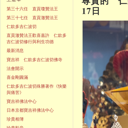
尊貴的 仁欽
17日
第三十六任 直貢瓊贊法王
第三十七任 直貢澈贊法王
仁欽多吉仁波切
直貢澈贊法王歡喜嘉許 仁欽多
吉仁波切修行與利生功德
最新消息
寶吉祥 仁欽多吉仁波切佛寺
法會開示
喜金剛圓滿
仁欽多吉仁波切殊勝著作《快樂
與痛苦》
寶吉祥佛法中心
日本京都寶吉祥佛法中心
珍貴相簿
珍貴影音