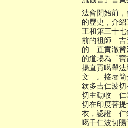
法會開始前，
的歷史，介紹
王和第三十七
前的祖師 吉
的 直貢澈贊
的道場為「寶
揚直貢噶舉法
文」。接著簡
欽多吉仁波切
切主動收 仁
切在印度菩提
衣，認證 仁
噶千仁波切賜