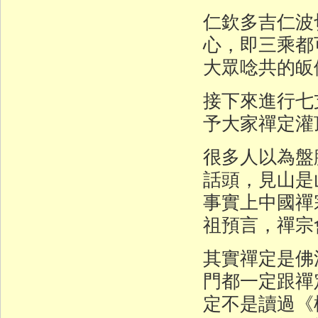
仁欽多吉仁波
心，即三乘都
大眾唸共的皈
接下來進行七
予大家禪定灌
很多人以為盤
話頭，見山是
事實上中國禪
祖預言，禪宗
其實禪定是佛
門都一定跟禪
定不是讀過《