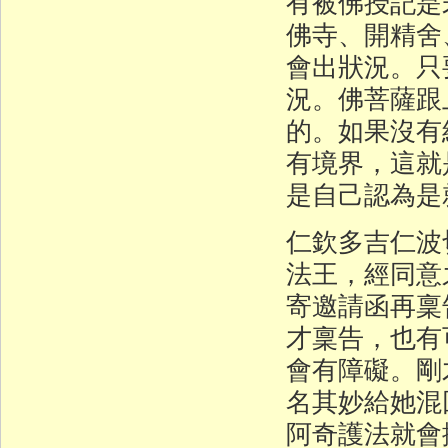
有被佛授記是
佛寺、開精舍
會出狀況。只
況。佛菩薩跟
的。如果沒有
有境界，這就
是自己認為是
仁欽多吉仁波
法王，經同意
寄邀請函再稟
才稟告，也有
會有障礙。剛
名其妙給她混
阿奇護法就會