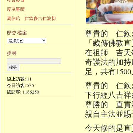
度眾事蹟
寫信給 仁欽多吉仁波切
尊貴的 仁欽
歷史檔案
「藏傳佛教直
在祖師 吉天
搜尋
奇護法的加持
足，共有15
線上訪客: 11
尊貴的 仁欽
今日訪客:
535
總訪客:
1166250
下行經八吉祥
尊勝的 直貢
親自主法並賜
今天修的是直