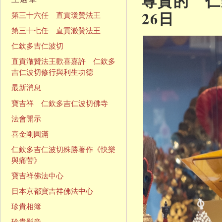
尊貴的 仁欽
26日
第三十六任 直貢瓊贊法王
第三十七任 直貢澈贊法王
仁欽多吉仁波切
直貢澈贊法王歡喜嘉許 仁欽多
吉仁波切修行與利生功德
最新消息
寶吉祥 仁欽多吉仁波切佛寺
法會開示
喜金剛圓滿
仁欽多吉仁波切殊勝著作《快樂
與痛苦》
寶吉祥佛法中心
日本京都寶吉祥佛法中心
珍貴相簿
珍貴影音