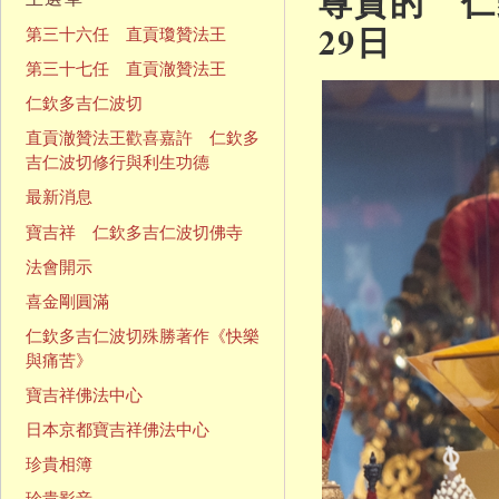
尊貴的 仁欽
29日
第三十六任 直貢瓊贊法王
第三十七任 直貢澈贊法王
仁欽多吉仁波切
直貢澈贊法王歡喜嘉許 仁欽多
吉仁波切修行與利生功德
最新消息
寶吉祥 仁欽多吉仁波切佛寺
法會開示
喜金剛圓滿
仁欽多吉仁波切殊勝著作《快樂
與痛苦》
寶吉祥佛法中心
日本京都寶吉祥佛法中心
珍貴相簿
珍貴影音