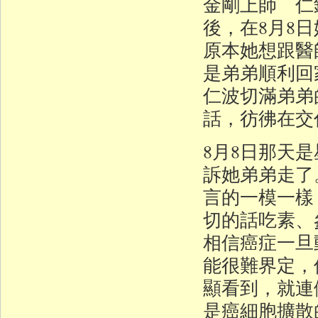
金剛上師 仁
後，在8月8
原本她想跟醫
是弟弟順利回
仁波切滿弟弟
話，彷彿在交
8月8日那天
訴她弟弟走了
言的一模一樣
切的話吃素、
相信癌症一旦
能很難界定，
顯看到，就連
是癌細胞擴散