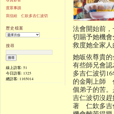
度眾事蹟
寫信給 仁欽多吉仁波切
法會開始前，
歷史檔案
切賜予她機會
救度她全家人
搜尋
她皈依尊貴的
有些師兄會認
線上訪客: 51
多吉仁波切1
今日訪客:
1325
總訪客:
1165014
的金剛上師 
個弟子的苦。
吉仁波切沒趕
著 仁欽多吉
機會離苦得樂