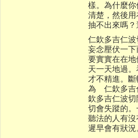
樣。為什麼你
清楚，然後用
抽不出來嗎？
仁欽多吉仁波
妄念壓伏一下
要實實在在地
天一天地過。
才不精進。斷
為 仁欽多吉
欽多吉仁波切
切會失蹤的。
聽法的人有沒
遲早會有狀況