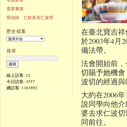
度眾事蹟
寫信給 仁欽多吉仁波切
在臺北寶吉祥
歷史檔案
於2003年4
備法帶。
搜尋
法會開始前，
切賜予她機會
線上訪客: 12
波切的經過與
今日訪客:
3557
總訪客:
1163892
大約在200
說同學向他介
婆去求仁波切
同前往。