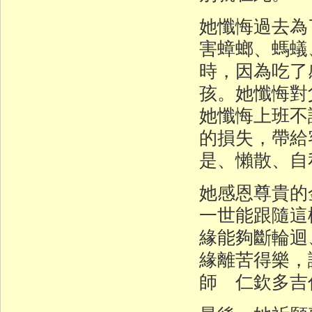
她懺悔過去為
害蟑螂、螞蟻
時，因為吃了
孩。她懺悔對
她懺悔上班不
的損失，帶給
是、懶散、自
她感恩尊貴的
一世能跟隨這
緣能夠斷輪迴
緣離苦得樂，
師 仁欽多吉