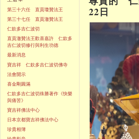
尊貴的 仁欽
22日
第三十六任 直貢瓊贊法王
第三十七任 直貢澈贊法王
仁欽多吉仁波切
直貢澈贊法王歡喜嘉許 仁欽多
吉仁波切修行與利生功德
最新消息
寶吉祥 仁欽多吉仁波切佛寺
法會開示
喜金剛圓滿
仁欽多吉仁波切殊勝著作《快樂
與痛苦》
寶吉祥佛法中心
日本京都寶吉祥佛法中心
珍貴相簿
珍貴影音