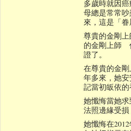
多歲時就因癌
母總是常常吵
來，這是「眷
尊貴的金剛上
的金剛上師 
證了。
在尊貴的金剛
年多來，她安
記當初皈依的
她懺悔當她求
法照邊緣受損
她懺悔在20