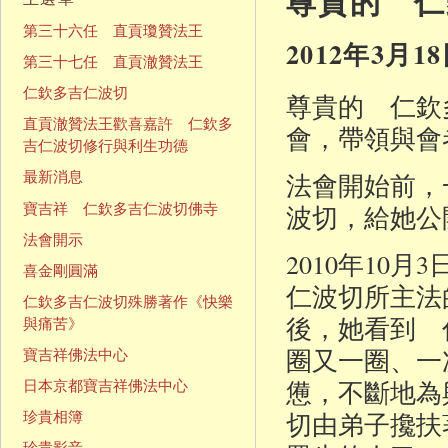
尊貴的 仁
第三十六任 直貢瓊贊法王
2012年3月1
第三十七任 直貢澈贊法王
仁欽多吉仁波切
尊貴的 仁欽
直貢澈贊法王歡喜嘉許 仁欽多
會，帶領與會
吉仁波切修行與利生功德
最新消息
法會開始前，
寶吉祥 仁欽多吉仁波切佛寺
波切，給她公
法會開示
2010年10
喜金剛圓滿
仁波切所主法
仁欽多吉仁波切殊勝著作《快樂
後，她看到 
與痛苦》
圈又一圈、一
寶吉祥佛法中心
憊，不斷地為
日本京都寶吉祥佛法中心
切由弟子攙扶
珍貴相簿
珍貴影音