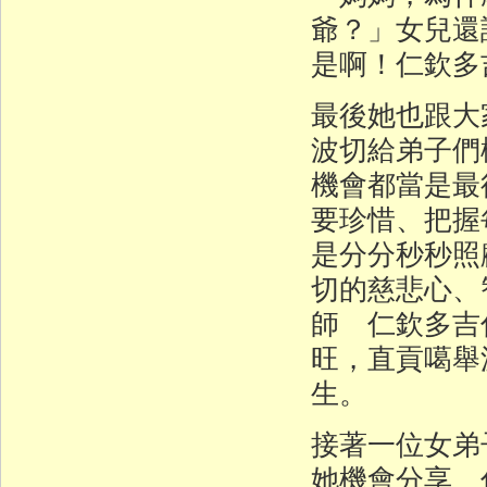
爺？」女兒還
是啊！仁欽多
最後她也跟大
波切給弟子們
機會都當是最
要珍惜、把握
是分分秒秒照
切的慈悲心、
師 仁欽多吉
旺，直貢噶舉
生。
接著一位女弟
她機會分享 