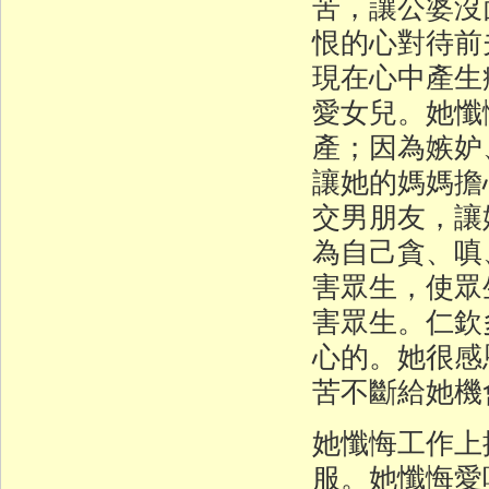
苦，讓公婆沒
恨的心對待前
現在心中產生
愛女兒。她懺
產；因為嫉妒
讓她的媽媽擔
交男朋友，讓
為自己貪、嗔
害眾生，使眾
害眾生。仁欽
心的。她很感
苦不斷給她機
她懺悔工作上
服。她懺悔愛