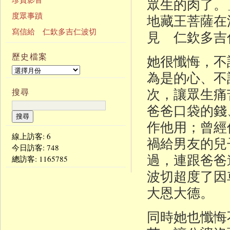
眾生的肉了。
度眾事蹟
地藏王菩薩在
寫信給 仁欽多吉仁波切
見 仁欽多吉
歷史檔案
她很懺悔，不
為是的心、不
次，讓眾生痛
搜尋
爸爸口袋的錢
作他用；曾經
線上訪客: 6
禍給男友的兒
今日訪客:
748
過，連跟爸爸
總訪客:
1165785
波切超度了因
大恩大德。
同時她也懺悔