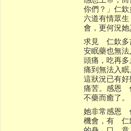
你們？」仁欽
六道有情眾生
會，更何況她
求見 仁欽多
安眠藥也無法
頭痛，吃再多
痛到無法入眠
這狀況已有好
痛苦。感恩 
不藥而癒了。
她非常感恩 
機會，有 仁
的身、口、意