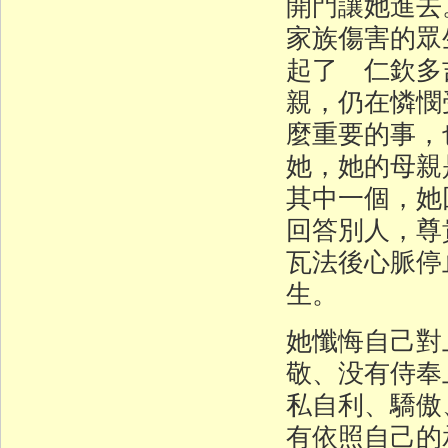
開門讓她進去
家族傷害的眾
起了 仁欽多
親，仍在憐憫
麼重要的事，
她，她的母親
其中一個，她
回答別人，尊
瓦法後心脈停
生。
她懺悔自己對
敬、没有侍奉
私自利、驕傲
有依照自己的