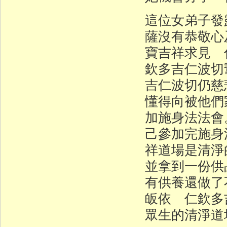
這位女弟子發
薩沒有恭敬心
寶吉祥求見 
欽多吉仁波切
吉仁波切仍慈
懂得向被他們
加施身法法會
己參加完施身
祥道場是清淨
並拿到一份供
有供養還做了
皈依 仁欽多
眾生的清淨道