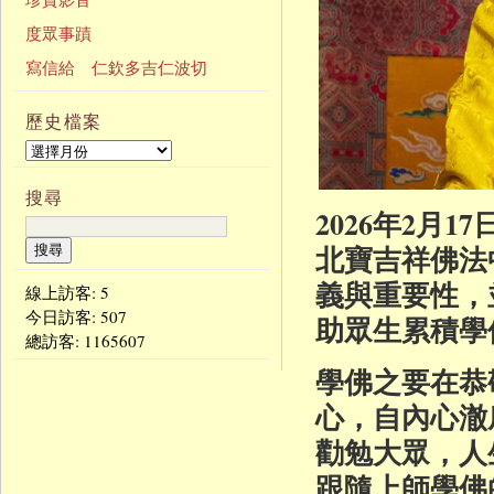
度眾事蹟
寫信給 仁欽多吉仁波切
歷史檔案
搜尋
2026年2月
北寶吉祥佛法
義與重要性，
線上訪客: 5
今日訪客:
507
助眾生累積學
總訪客:
1165607
學佛之要在恭
心，自內心澈
勸勉大眾，人
跟隨上師學佛