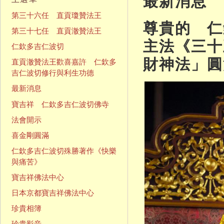
最新消息
第三十六任 直貢瓊贊法王
尊貴的 仁
第三十七任 直貢澈贊法王
主法《三十
仁欽多吉仁波切
財神法」圓
直貢澈贊法王歡喜嘉許 仁欽多
吉仁波切修行與利生功德
最新消息
寶吉祥 仁欽多吉仁波切佛寺
法會開示
喜金剛圓滿
仁欽多吉仁波切殊勝著作《快樂
與痛苦》
寶吉祥佛法中心
日本京都寶吉祥佛法中心
珍貴相簿
珍貴影音