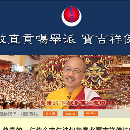
聯絡我們
相關聯結
尊貴的 仁欽多吉仁波切於臺北寶吉祥佛法