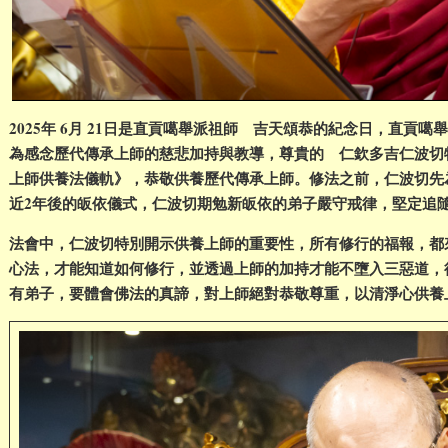
2025年 6月 21日是直貢噶舉派祖師 吉天頌恭的紀念日，直貢
為感念歷代傳承上師的慈悲加持與教導，尊貴的 仁欽多吉仁波切
上師供養法儀軌》，恭敬供養歷代傳承上師。修法之前，仁波切先
近2年後的皈依儀式，仁波切期勉新皈依的弟子嚴守戒律，堅定追
法會中，仁波切特別開示供養上師的重要性，所有修行的福報，都
心法，才能知道如何修行，並透過上師的加持才能不墮入三惡道，
有弟子，要體會佛法的真諦，對上師絕對恭敬尊重，以清淨心供養