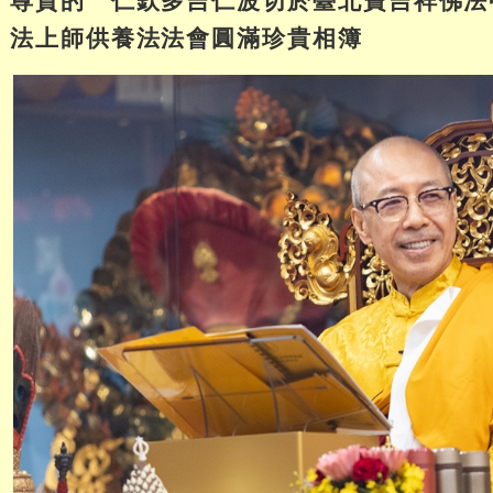
法上師供養法法會圓滿珍貴相簿