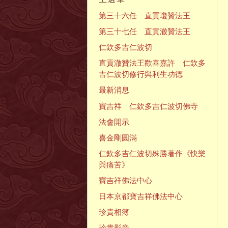
第三十六任 直貢瓊贊法王
第三十七任 直貢澈贊法王
仁欽多吉仁波切
直貢澈贊法王歡喜嘉許 仁欽多
吉仁波切修行與利生功德
最新消息
寶吉祥 仁欽多吉仁波切佛寺
法會開示
喜金剛圓滿
仁欽多吉仁波切殊勝著作《快樂
與痛苦》
寶吉祥佛法中心
日本京都寶吉祥佛法中心
珍貴相簿
珍貴影音