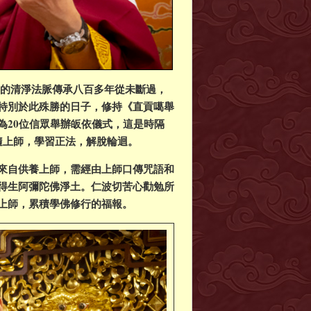
噶舉的清淨法脈傳承八百多年從未斷過，
特別於此殊勝的日子，修持《直貢噶舉
為20位信眾舉辦皈依儀式，這是時隔
隨上師，學習正法，解脫輪迴。
來自供養上師，需經由上師口傳咒語和
得生阿彌陀佛淨土。仁波切苦心勸勉所
上師，累積學佛修行的福報。