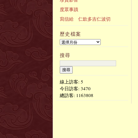
度眾事蹟
寫信給 仁欽多吉仁波切
歷史檔案
搜尋
線上訪客: 5
今日訪客:
3470
總訪客:
1163808