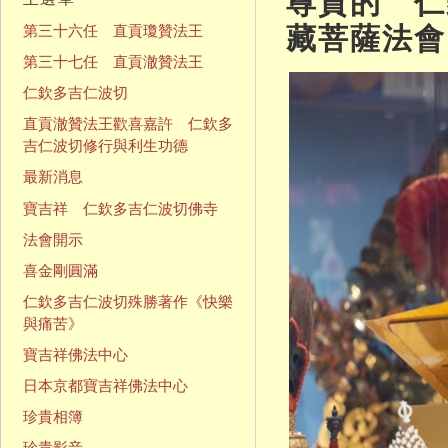
尊貴的 仁
藏菩薩法會
第三十六任 直貢瓊贊法王
第三十七任 直貢澈贊法王
仁欽多吉仁波切
直貢澈贊法王歡喜嘉許 仁欽多
吉仁波切修行與利生功德
最新消息
寶吉祥 仁欽多吉仁波切佛寺
法會開示
喜金剛圓滿
仁欽多吉仁波切殊勝著作《快樂
與痛苦》
寶吉祥佛法中心
日本京都寶吉祥佛法中心
珍貴相簿
珍貴影音