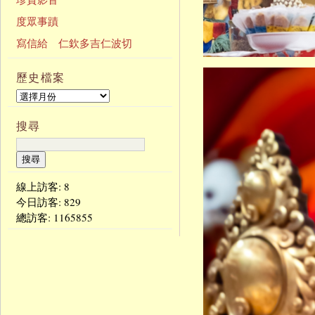
度眾事蹟
寫信給 仁欽多吉仁波切
歷史檔案
搜尋
線上訪客: 8
今日訪客:
829
總訪客:
1165855