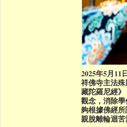
2025年5月
祥佛寺主法殊
藏陀羅尼經》
觀念，消除學
夠根據佛經所
親脫離輪迴苦