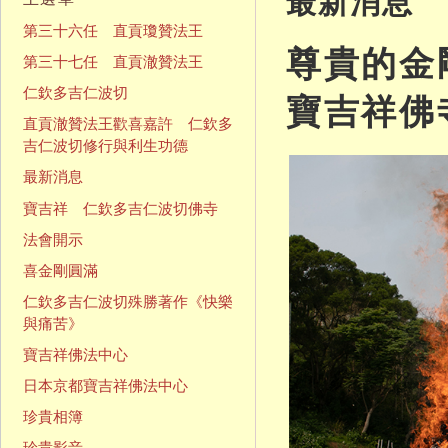
最新消息
第三十六任 直貢瓊贊法王
尊貴的金
第三十七任 直貢澈贊法王
仁欽多吉仁波切
寶吉祥佛
直貢澈贊法王歡喜嘉許 仁欽多
吉仁波切修行與利生功德
最新消息
寶吉祥 仁欽多吉仁波切佛寺
法會開示
喜金剛圓滿
仁欽多吉仁波切殊勝著作《快樂
與痛苦》
寶吉祥佛法中心
日本京都寶吉祥佛法中心
珍貴相簿
珍貴影音