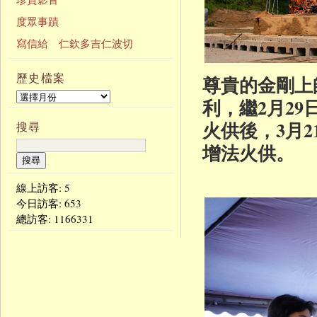
度眾事蹟
寫信給 仁欽多吉仁波切
歷史檔案
尊貴的金剛上
利，繼2月2
火供後，3月
搜尋
增法火供。
線上訪客: 5
今日訪客:
653
總訪客:
1166331