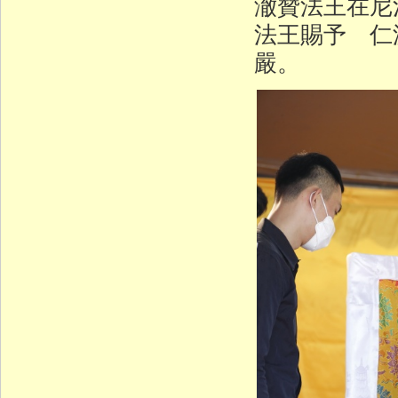
澈贊法王在
法王賜予 仁
嚴。