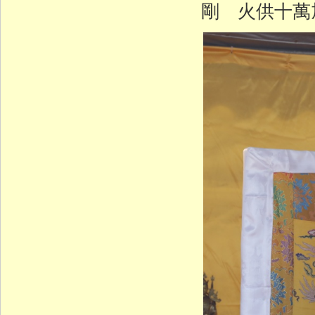
剛 火供十萬