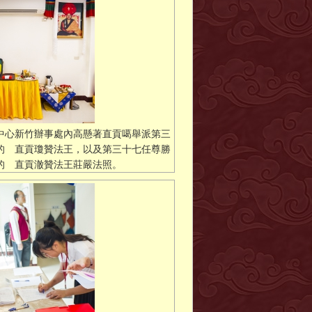
中心新竹辦事處內高懸著直貢噶舉派第三
的 直貢瓊贊法王，以及第三十七任尊勝
的 直貢澈贊法王莊嚴法照。