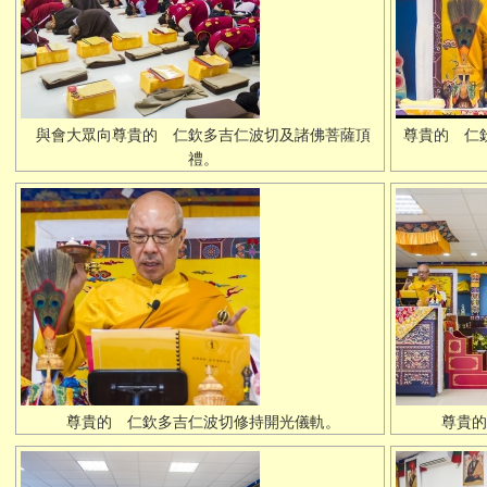
與會大眾向尊貴的 仁欽多吉仁波切及諸佛菩薩頂
尊貴的 仁
禮。
尊貴的 仁欽多吉仁波切修持開光儀軌。
尊貴的