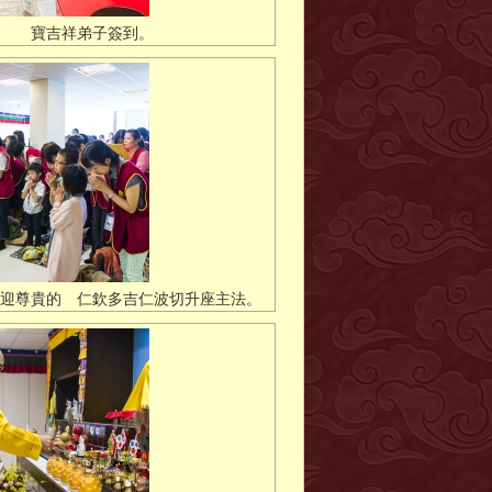
寶吉祥弟子簽到。
迎尊貴的 仁欽多吉仁波切升座主法。