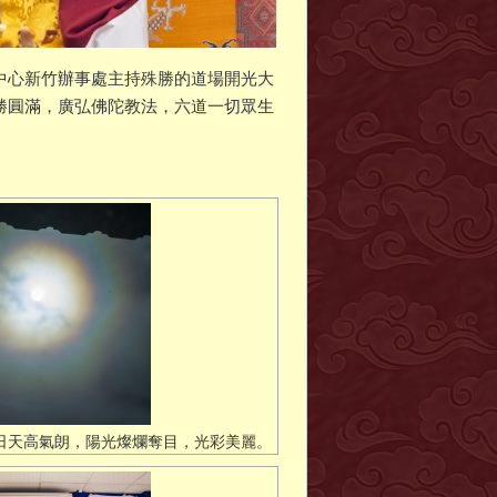
法中心新竹辦事處主持殊勝的道場開光大
殊勝圓滿，廣弘佛陀教法，六道一切眾生
日天高氣朗，陽光燦爛奪目，光彩美麗。