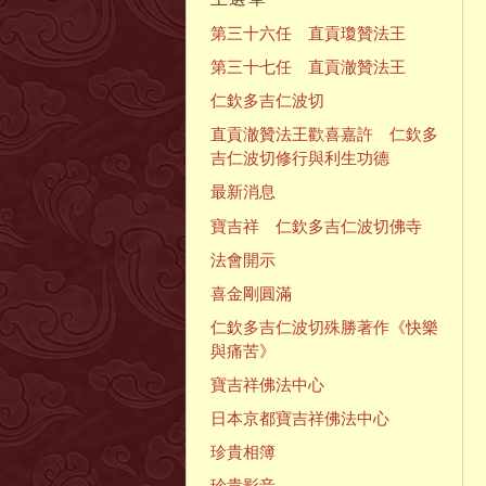
第三十六任 直貢瓊贊法王
第三十七任 直貢澈贊法王
仁欽多吉仁波切
直貢澈贊法王歡喜嘉許 仁欽多
吉仁波切修行與利生功德
最新消息
寶吉祥 仁欽多吉仁波切佛寺
法會開示
喜金剛圓滿
仁欽多吉仁波切殊勝著作《快樂
與痛苦》
寶吉祥佛法中心
日本京都寶吉祥佛法中心
珍貴相簿
珍貴影音