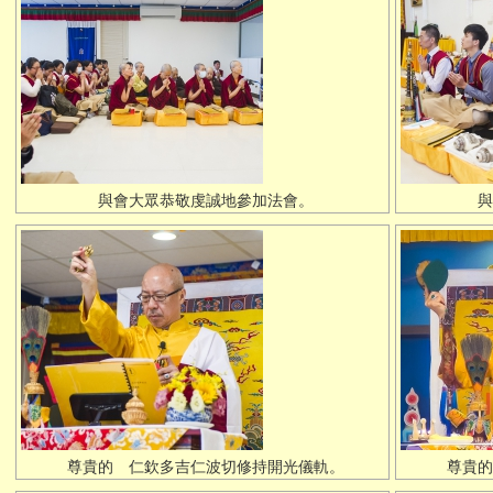
與會大眾恭敬虔誠地參加法會。
與
尊貴的 仁欽多吉仁波切修持開光儀軌。
尊貴的