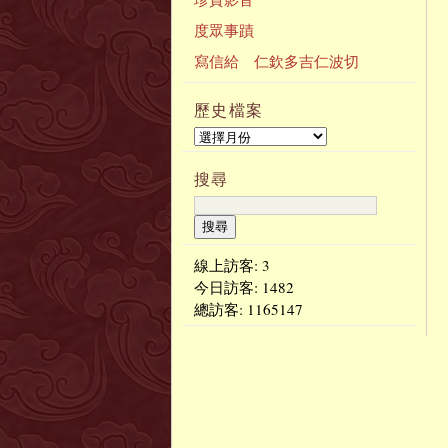
度眾事蹟
寫信給 仁欽多吉仁波切
歷史檔案
搜尋
線上訪客: 3
今日訪客:
1482
總訪客:
1165147