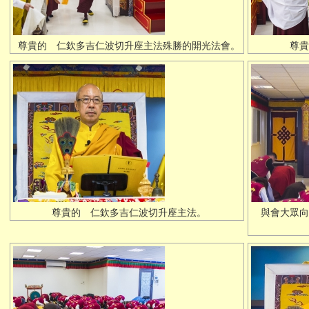
尊貴的 仁欽多吉仁波切升座主法殊勝的開光法會。
尊貴
尊貴的 仁欽多吉仁波切升座主法。
與會大眾向