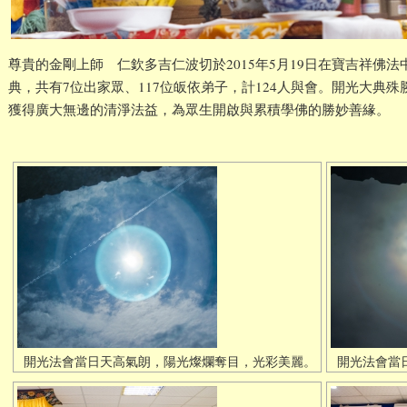
尊貴的金剛上師 仁欽多吉仁波切於2015年5月19日在寶吉祥佛
典，共有7位出家眾、117位皈依弟子，計124人與會。開光大典
獲得廣大無邊的清淨法益，為眾生開啟與累積學佛的勝妙善緣。
開光法會當日天高氣朗，陽光燦爛奪目，光彩美麗。
開光法會當