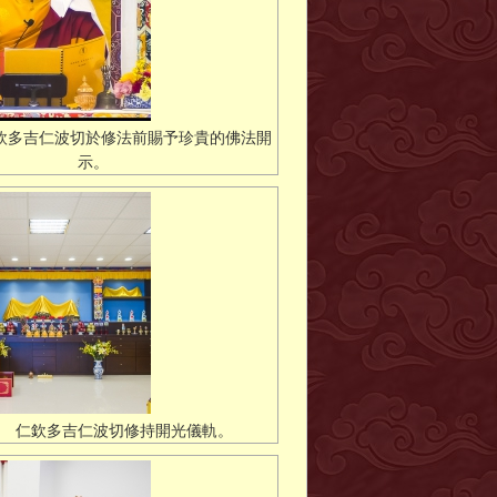
欽多吉仁波切於修法前賜予珍貴的佛法開
示。
 仁欽多吉仁波切修持開光儀軌。