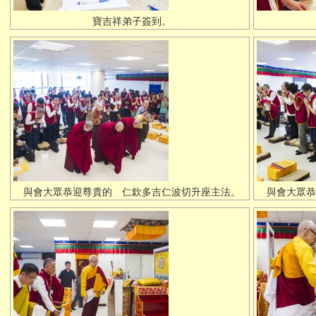
寶吉祥弟子簽到。
與會大眾恭迎尊貴的 仁欽多吉仁波切升座主法。
與會大眾恭