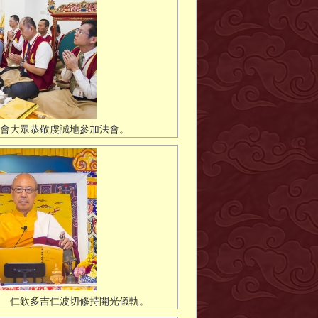
會大眾恭敬虔誠地參加法會。
 仁欽多吉仁波切修持開光儀軌。