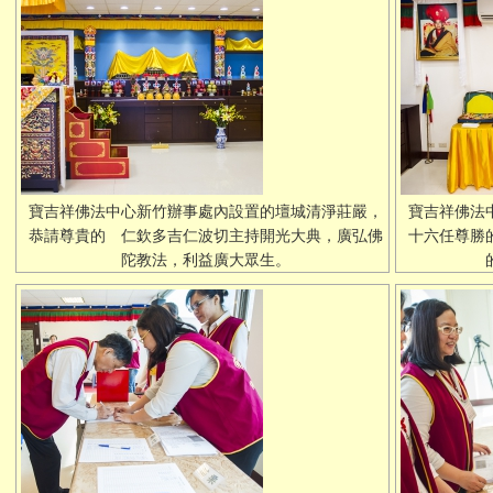
寶吉祥佛法中心新竹辦事處內設置的壇城清淨莊嚴，
寶吉祥佛法
恭請尊貴的 仁欽多吉仁波切主持開光大典，廣弘佛
十六任尊勝
陀教法，利益廣大眾生。