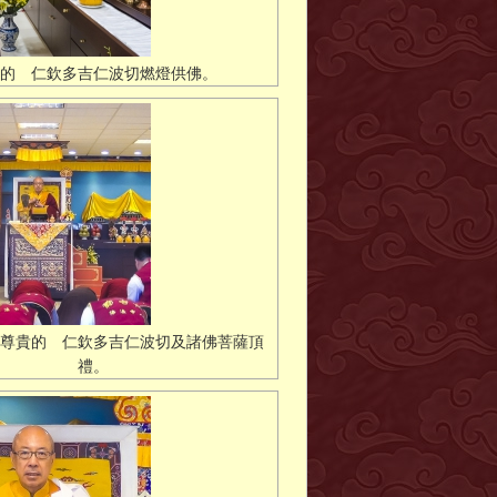
的 仁欽多吉仁波切燃燈供佛。
尊貴的 仁欽多吉仁波切及諸佛菩薩頂
禮。