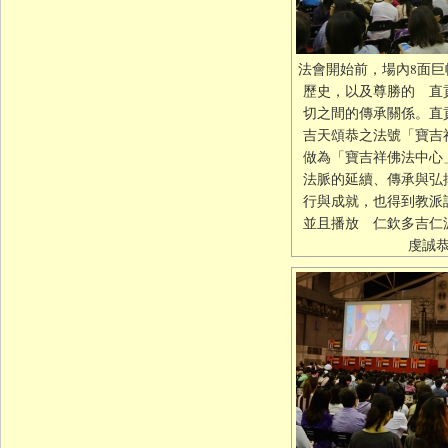
法會開始前，場內8面巨
歷史，以及尊勝的 直
切之間的傳承關係。
吉天頌恭之法號「寶吉
做為「寶吉祥佛法中心
法脈的延續、傳承與弘
行與成就，也得到教派
並且播放 仁欽多吉仁
虔誠