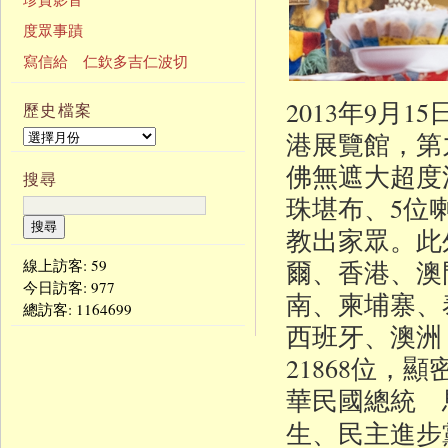
度眾事蹟
寫信給 仁欽多吉仁波切
2013年9月
歷史檔案
港展覽館，第
佛無遮大超度
搜尋
珠堪布、5位喇
教出家眾。此
爾、香港、澳
線上訪客: 59
今日訪客:
977
南、柬埔寨、
總訪客:
1164699
西班牙、澳洲
21868位
華民國總統 
生、民主進步