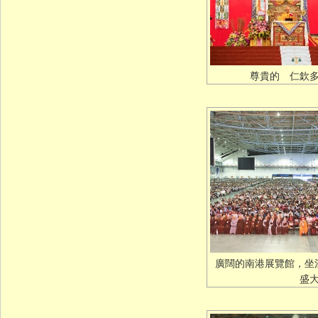
尊貴的 仁欽
廣闊的南港展覽館，坐
盛