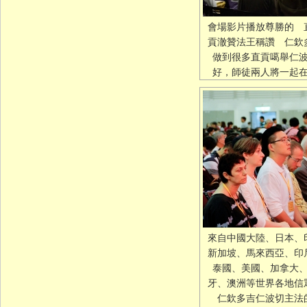
會場影片播放尊勝的 
貢澈贊法王稱讚 仁欽
做到很多直貢噶舉仁
好，師徒兩人將一起
來自中國大陸、日本、
新加坡、馬來西亞、印
泰國、美國、加拿大
牙、澳洲等世界各地
仁欽多吉仁波切主法