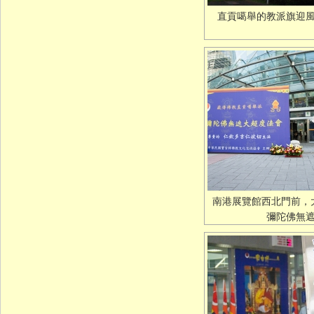
直貢噶舉的教派旗迎
南港展覽館西北門前，
彌陀佛無