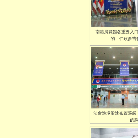
南港展覽館各重要入
的 仁欽多吉
法會進場沿途布置莊嚴
的