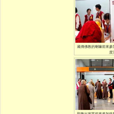
藏傳佛教的喇嘛前來參
度
顯教出家眾前來參加殊