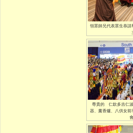
領眾師兄代表眾生恭請
尊貴的 仁欽多吉仁
器、薰香爐、八供女前