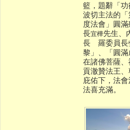
籃，題辭「功
波切主法的「
度法會」圓滿
長
先生、
宜樺
長 羅委員長
黎」、「圓滿
在諸佛菩薩、
貢澈贊法王、
庇佑下，法會
法喜充滿。