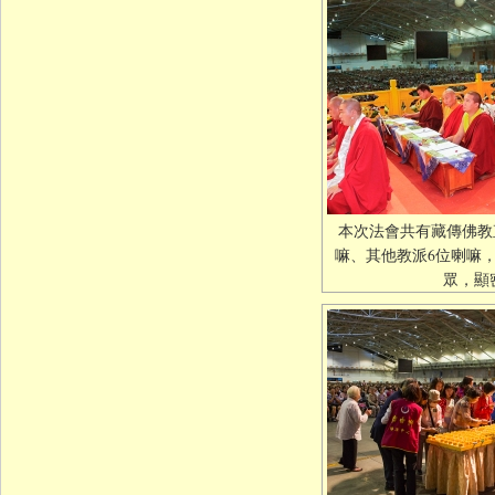
本次法會共有藏傳佛教
嘛、其他教派6位喇嘛，
眾，顯