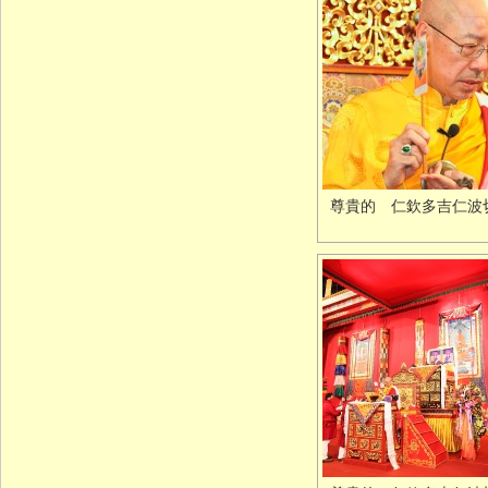
尊貴的 仁欽多吉仁波