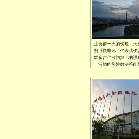
法會前一天的傍晚，天
勢壯觀非凡，代表諸佛
欽多吉仁波切無比的讚
波切的勝妙教法將能