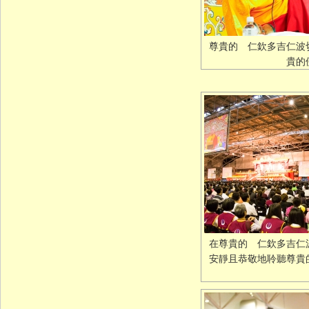
尊貴的 仁欽多吉仁波
貴的
在尊貴的 仁欽多吉仁
安靜且恭敬地聆聽尊貴