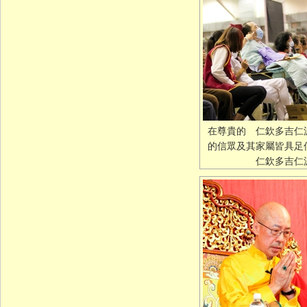
在尊貴的 仁欽多吉仁
的信眾及其家屬皆具
仁欽多吉仁