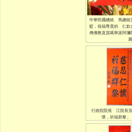
中華民國總統 馬總統
籃，祝福尊貴的 仁欽
傳佛教直貢噶舉派阿彌
行政院院長 江院長
懷，祈福群黎」