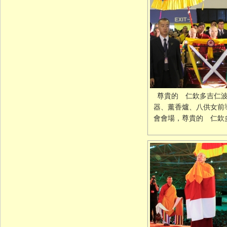
尊貴的 仁欽多吉仁
器、薰香爐、八供女前
會會場，尊貴的 仁欽