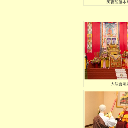
阿彌陀佛本
大法會壇