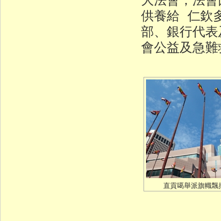
供養給 仁欽
部、銀行代表
會公益及急難
直貢噶舉派旗幟飄