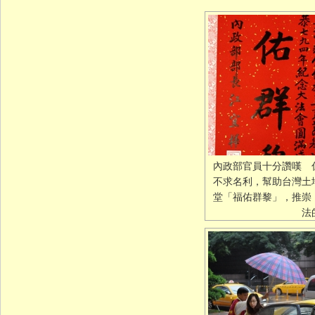
內政部官員十分讚嘆 
不求名利，幫助台灣土
堂「福佑群黎」，推崇
法