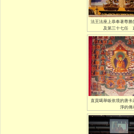
法王法座上恭奉著尊勝
及第三十七任 
直貢噶舉皈依境的唐卡
淨的傳