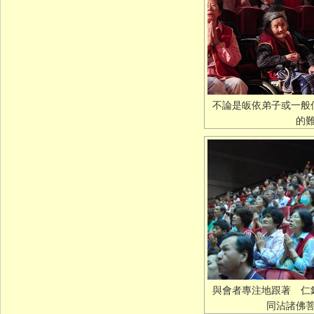
不論是皈依弟子或一般
的
與會者專注地跟著 仁
同沾諸佛