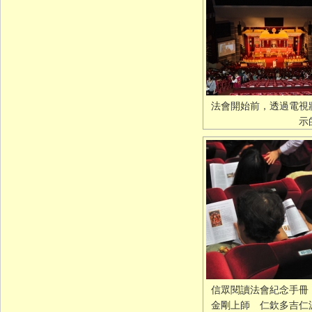
法會開始前，透過電視
示
信眾閱讀法會紀念手冊
金剛上師 仁欽多吉仁