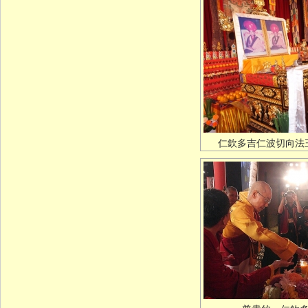
仁欽多吉仁波切向法