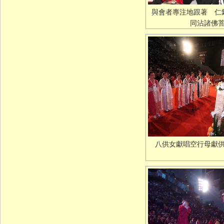
與會者專注地跟著 仁
同沾諸佛
八供女獻唱空行母獻