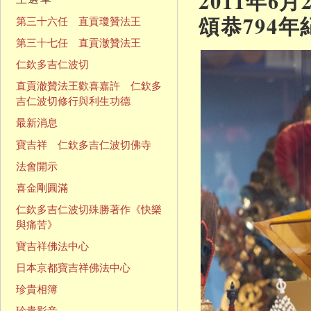
2011年
頌恭794
第三十六任 直貢瓊贊法王
第三十七任 直貢澈贊法王
仁欽多吉仁波切
直貢澈贊法王歡喜嘉許 仁欽多
吉仁波切修行與利生功德
最新消息
寶吉祥 仁欽多吉仁波切佛寺
法會開示
喜金剛圓滿
仁欽多吉仁波切殊勝著作《快樂
與痛苦》
寶吉祥佛法中心
日本京都寶吉祥佛法中心
珍貴相簿
珍貴影音