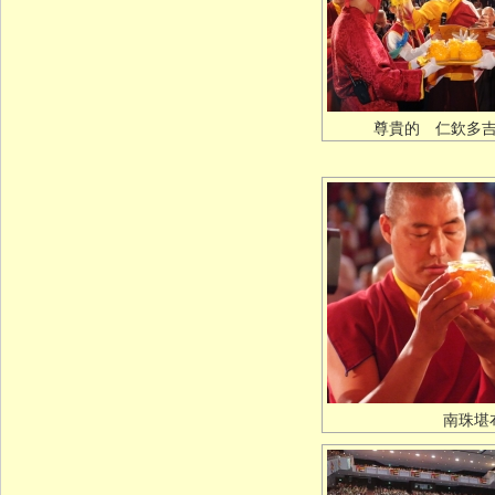
尊貴的 仁欽多
南珠堪