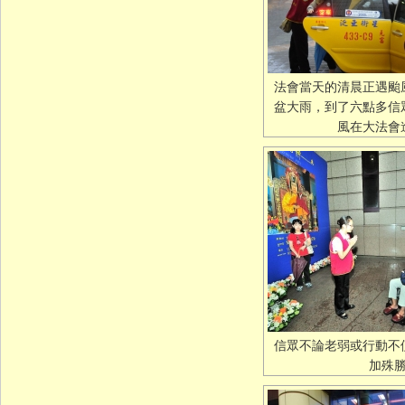
法會當天的清晨正遇颱
盆大雨，到了六點多信
風在大法會
信眾不論老弱或行動不
加殊