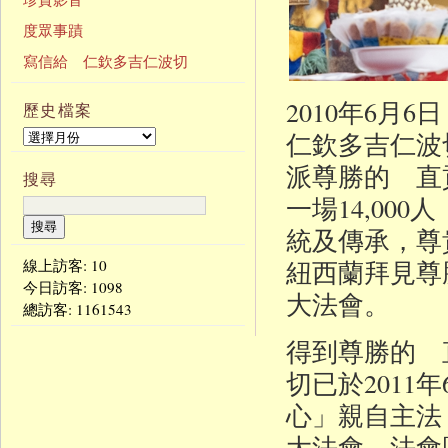
度眾事蹟
寫信給 仁欽多吉仁波切
2010年6
歷史檔案
仁欽多吉仁波
派尊勝的 直
搜尋
一場14,00
統及傳承，尊
紐西蘭拜見尊
線上訪客: 10
今日訪客:
1098
大法會。
總訪客:
1161543
得到尊勝的 
切已於2011
心」親自主法，
大法會，法會