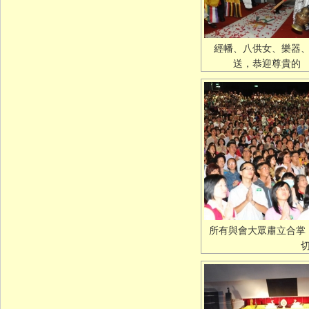
經幡、八供女、樂器
送，恭迎尊貴的
所有與會大眾肅立合掌