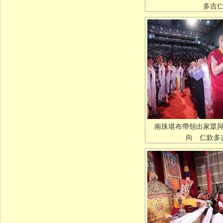
多吉
南珠堪布帶領出家眾
向 仁欽多