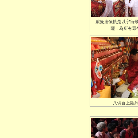
獻曼達儀軌是以宇宙
薩，為所有眾
八供台上羅