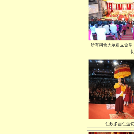
所有與會大眾肅立合掌
仁欽多吉仁波