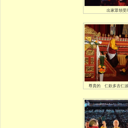
出家眾領受
尊貴的 仁欽多吉仁