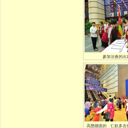
參加法會的出
高懸牆面的 仁欽多吉