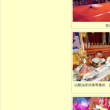
茶
以酥油茶供養尊勝的 