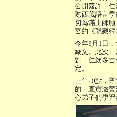
公開嘉許 仁
際西藏語言學
切為滿上師願
宮的《龍藏經
今年8月1日
藏文。此次 
對 仁欽多吉
定。
上午10點，
的 直貢澈贊
心弟子們學習