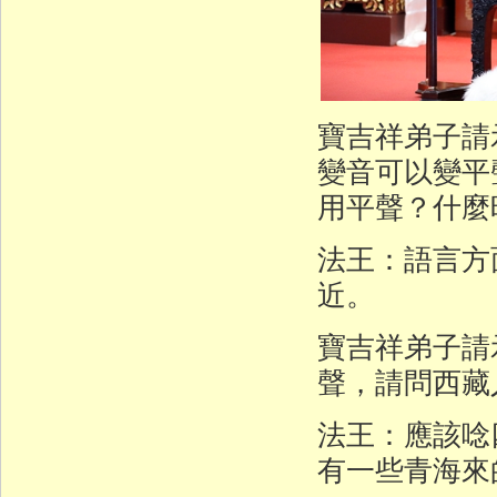
寶吉祥弟子請
變音可以變平
用平聲？什麼
法王：語言方
近。
寶吉祥弟子請示
聲，請問西藏
法王：應該唸
有一些青海來