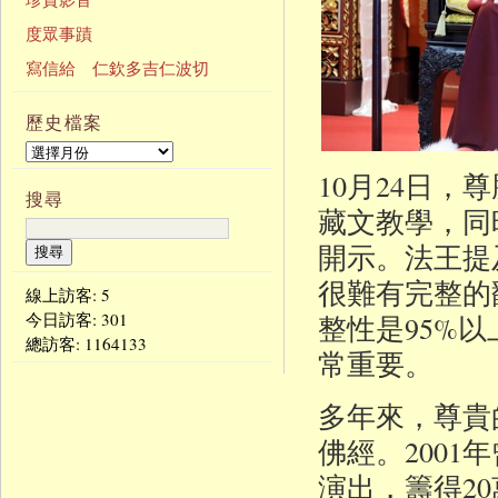
度眾事蹟
寫信給 仁欽多吉仁波切
歷史檔案
10月24日
搜尋
藏文教學，同
開示。法王提
很難有完整的
線上訪客: 5
整性是95%
今日訪客:
301
總訪客:
1164133
常重要。
多年來，尊貴
佛經。200
演出，籌得2