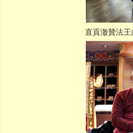
直貢澈贊法王