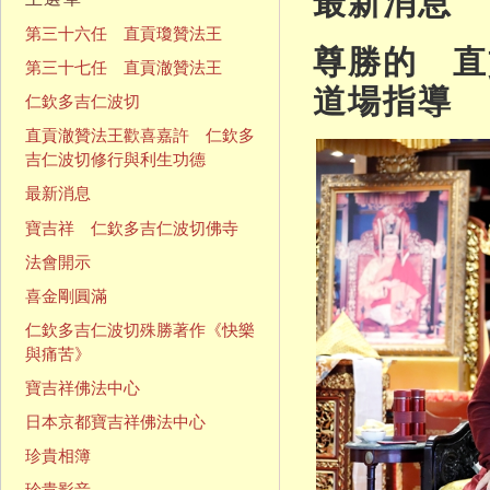
最新消息
第三十六任 直貢瓊贊法王
尊勝的 直
第三十七任 直貢澈贊法王
道場指導
仁欽多吉仁波切
直貢澈贊法王歡喜嘉許 仁欽多
吉仁波切修行與利生功德
最新消息
寶吉祥 仁欽多吉仁波切佛寺
法會開示
喜金剛圓滿
仁欽多吉仁波切殊勝著作《快樂
與痛苦》
寶吉祥佛法中心
日本京都寶吉祥佛法中心
珍貴相簿
珍貴影音