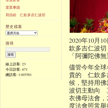
度眾事蹟
寫信給 仁欽多吉仁波切
歷史檔案
2020年10
搜尋
欽多吉仁波切
「阿彌陀佛無
線上訪客: 23
儘管今年全球
今日訪客:
471
貴的 仁欽多
總訪客:
1165581
候，堅持用佛
波切主動向 
衣佛母法會，
度法會照常舉