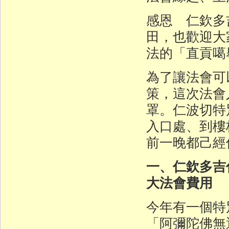
感恩 仁欽多
田，也歡迎大
法的「直貢噶
為了讓法會可
策，這次法會
罩。仁波切特
入口處、到樓
前一晚都己經
一、仁欽多吉
大法會費用
今年有一個特
「阿彌陀佛無