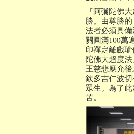
『阿彌陀佛大
勝。由尊勝的
法者必須具備
關圓滿100
印禪定離戲瑜
陀佛大超度法
王慈悲應允後
欽多吉仁波切
眾生。為了此
苦。