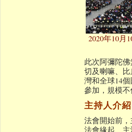
2020年1
此次阿彌陀佛
切及喇嘛、比
灣和全球14
參加，規模不
主持人介紹
法會開始前，
法會緣起、主