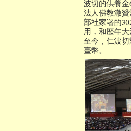
波切的供養金6,
法人佛教澈贊法
部社家署的3
用，和歷年大
至今，仁波切
臺幣。