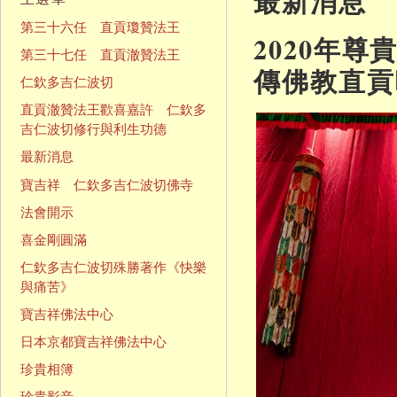
最新消息
第三十六任 直貢瓊贊法王
2020年
第三十七任 直貢澈贊法王
傳佛教直貢
仁欽多吉仁波切
直貢澈贊法王歡喜嘉許 仁欽多
吉仁波切修行與利生功德
最新消息
寶吉祥 仁欽多吉仁波切佛寺
法會開示
喜金剛圓滿
仁欽多吉仁波切殊勝著作《快樂
與痛苦》
寶吉祥佛法中心
日本京都寶吉祥佛法中心
珍貴相簿
珍貴影音