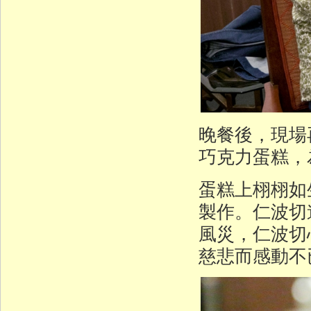
晚餐後，現場
巧克力蛋糕，
蛋糕上栩栩如
製作。仁波切
風災，仁波切
慈悲而感動不