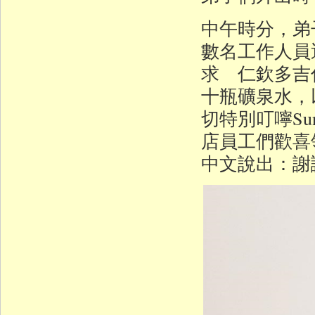
中午時分，弟
數名工作人員
求 仁欽多吉
十瓶礦泉水，
切特別叮嚀S
店員工們歡喜領受
中文說出：謝