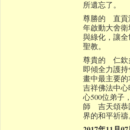
所遺忘了。
尊勝的 直貢
年啟動大舍衛
與綠化，讓全
聖教。
尊貴的 仁欽
即傾全力護持
畫中最主要的
吉祥佛法中心
心500位弟子
師 吉天頌恭
界的和平祈禱
2017年11月