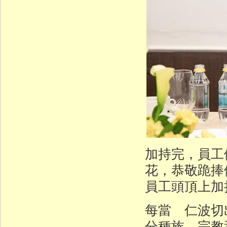
加持完，員工
花，恭敬跪捧
員工頭頂上加
每當 仁波切
分種族、宗教