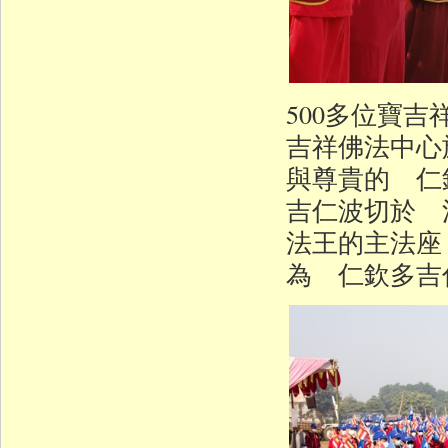
500多位寶
吉祥佛法中心
與尊貴的 仁
吉仁波切於 
法王的主法座
為 仁欽多吉