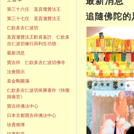
最新消息
第三十六任 直貢瓊贊法王
追隨佛陀的
第三十七任 直貢澈贊法王
仁欽多吉仁波切
直貢澈贊法王歡喜嘉許 仁欽多
吉仁波切修行與利生功德
最新消息
寶吉祥 仁欽多吉仁波切佛寺
法會開示
喜金剛圓滿
仁欽多吉仁波切殊勝著作《快樂
與痛苦》
寶吉祥佛法中心
日本京都寶吉祥佛法中心
珍貴相簿
珍貴影音