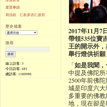
度眾事蹟
寫信給 仁欽多吉仁波切
歷史檔案
2017年11
帶領535位
搜尋
王的開示外，
舉行燈供祈願
如是我聞，
「
線上訪客: 3
今日訪客:
481
中提及佛陀所
總訪客:
1160986
2500年前
城是印度六大
多重要的佛教
地，現在卻是