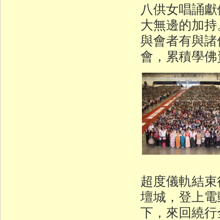
八供女唱誦獻
大無邊的加持
與會者有與諸
會，累積學佛
超度儀軌結束
壇城，登上電
下，來回繞行