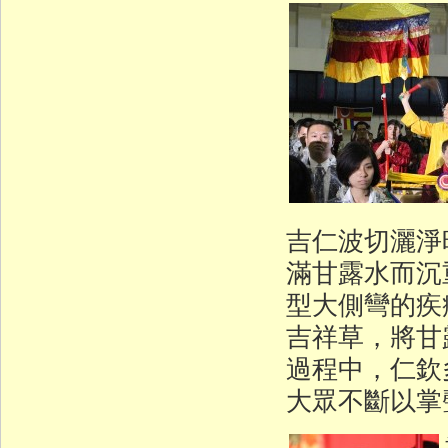
吉仁波切灑淨
滿甘露水而沉
型大側彎的疾
吉祥草，將甘
過程中，仁欽
大眾不斷以掌