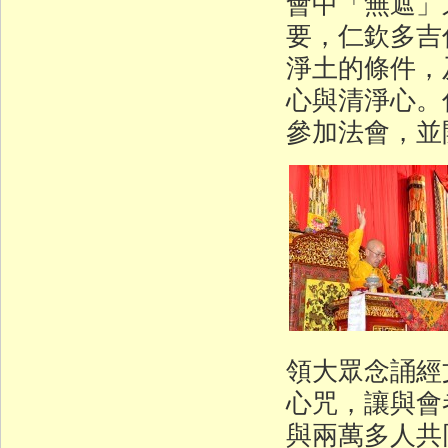
會中「無遮」
要，仁欽多吉
淨土的條件，
心與清淨心。
參加法會，並
領大眾念誦經
心咒，讓與會
與兩萬多人共