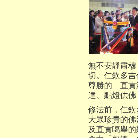
無不安靜肅穆
切。仁欽多吉
尊勝的 直貢
達、點燈供佛
修法前，仁欽
大眾珍貴的佛
及直貢噶舉的