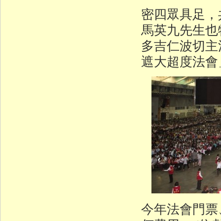
密四眾具足，
馬英九先生也
多吉仁波切主
遮大超度法會
今年法會門票