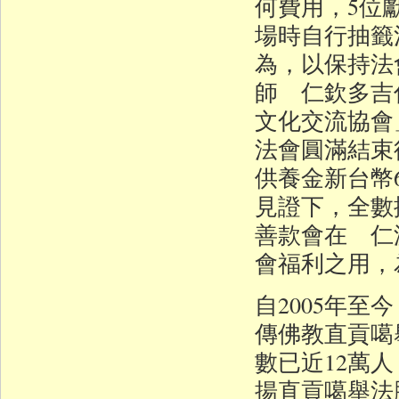
何費用，5位獻
場時自行抽籤
為，以保持法
師 仁欽多吉
文化交流協會
法會圓滿結束
供養金新台幣
見證下，全數
善款會在 仁
會福利之用，
自2005年
傳佛教直貢噶
數已近12萬
揚直貢噶舉法