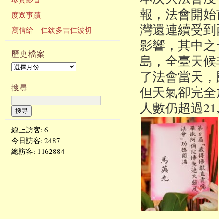
報，法會開始
度眾事蹟
灣還連續受到
寫信給 仁欽多吉仁波切
影響，其中之
歷史檔案
島，全臺天候
了法會當天，
搜尋
但天氣卻完全
人數仍超過21
線上訪客: 6
今日訪客:
2487
總訪客:
1162884