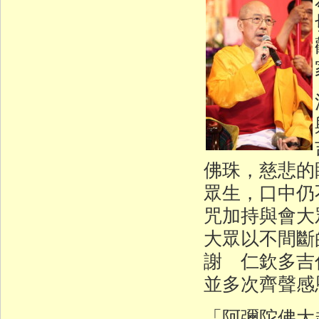
佛珠，慈悲的
眾生，口中仍
咒加持與會大
大眾以不間斷
謝 仁欽多吉
並多次齊聲感
「阿彌陀佛大