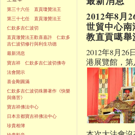
最新消息
第三十六任 直貢瓊贊法王
2012年8
第三十七任 直貢澈贊法王
世貿中心南
仁欽多吉仁波切
教直貢噶舉
直貢澈贊法王歡喜嘉許 仁欽多
吉仁波切修行與利生功德
2012年8月
最新消息
港展覽館，第
寶吉祥 仁欽多吉仁波切佛寺
法會開示
喜金剛圓滿
仁欽多吉仁波切殊勝著作《快樂
與痛苦》
寶吉祥佛法中心
日本京都寶吉祥佛法中心
珍貴相簿
本次大法會沒
珍貴影音