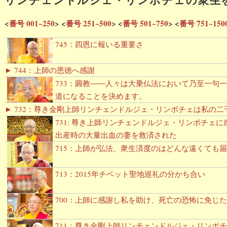
<
番号 001~250
>
<
番号 251~500
>
<
番号 501~750
>
<
番号 751~150
745：四恩に報いる重要さ
► 744：上師の恩徳へ感謝
733：圓教――人々は大乗仏法において乃至一句
道になることを決めます。
► 732：尊き金剛上師リンチェンドルジェ・リンポチェは私の
731: 尊き上師リンチェンドルジェ・リンポチェ
出産時の大量出血の妻を救済された
715：上師が弘法、衆生済度のはどんな遠くても
713：2015年チベット聖地巡礼の分かち合い
700：上師に感謝し私を助け、死亡の恐怖に免じた
711：尊き金剛上師リンチェンドルジェ・リンポ