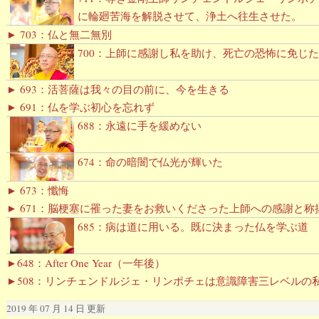
に輪廻苦海を解脱させて、浄土へ往生させた。
► 703：仏と無二無別
700：上師に感謝し私を助け、死亡の恐怖に免じた
► 693：活菩薩は我々の目の前に、今を生きる
► 691：仏を学ぶ初心を忘れず
688：永遠に手を緩めない
674：命の暗闇で仏光が輝いた
► 673：懺悔
► 671：脳梗塞に罹った妻をお救いくださった上師への感謝と称
685：病は道に用いる。既に決まった仏を学ぶ道
►648：After One Year（一年後）
►508：リンチェンドルジェ・リンポチェは意識障害三レベルの
2019 年 07 月 14 日 更新