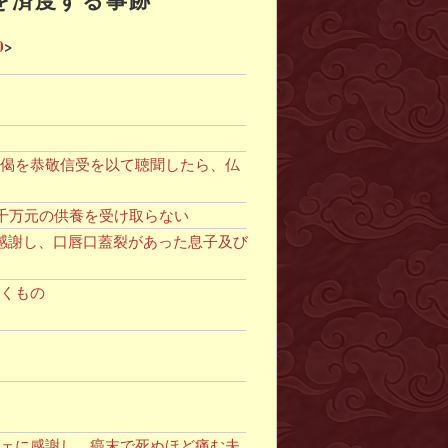
0
>
一偈を恭敬信受を以て聴聞したら、仏
二千万元の供養を受け取らない
に感謝し、口唇口蓋裂があった息子及び
届くもの
チェに感謝し、癌末で死ぬほど痛む夫