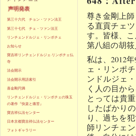
648：Aft
声明発表
尊き金剛上師
第三十六代 チョン・ツァン法王
る直貢チェツ
第三十七代 チェ・ツァン法王
す。皆様、こ
リンチェンドルジェ・リンポチェ
第八組の胡筱
お知らせ
寶吉祥リンチェンドルジェ·リンポチェ仏
私は、201
寺
ェ・リンポチ
法会開示
ンドルジェ・
法会開示用語索引
く人の目から
喜金剛円満
とっては貴重
リンチェンドルジェ・リンポチェの珠玉
の著作『快楽と痛苦』
したばかりの
寶吉祥仏法センター
り、過ちを犯
日本京都寶吉祥仏法センター
師リンチェン
フォトギャラリー