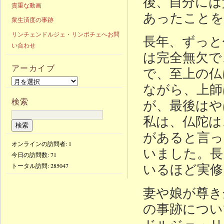
後、自分には
貴重な動画
あったことを
衆生済度の事跡
リンチェンドルジェ・リンポチェへお問
長年、ずっと
い合わせ
は完全無欠で
アーカイブ
で、至上の仏
ながら、上師
検索
が、最後はや
私は、仏陀は
があると言っ
オンラインの訪問者: 1
いました。長
今日の訪問数:
71
いるほど実修
トータル訪問:
285047
妻や娘が尊き
の事跡につい