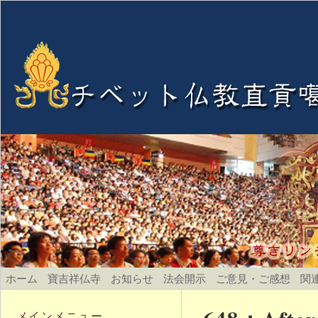
ホーム
寶吉祥仏寺
お知らせ
法会開示
ご意見・ご感想
関
メインメニュー